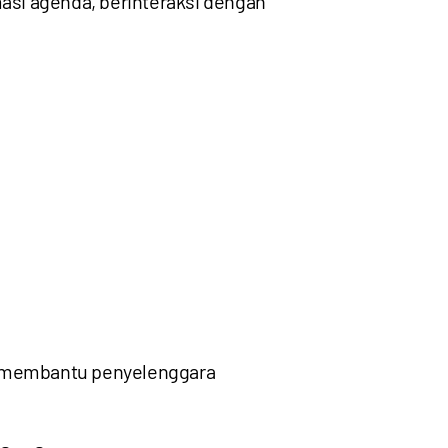
masi agenda, berinteraksi dengan
ng membantu penyelenggara