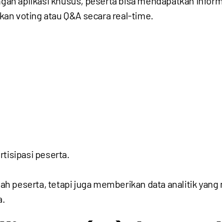
engan aplikasi khusus, peserta bisa mendapatkan infor
an voting atau Q&A secara real-time.
tisipasi peserta.
ah peserta, tetapi juga memberikan data analitik ya
a.