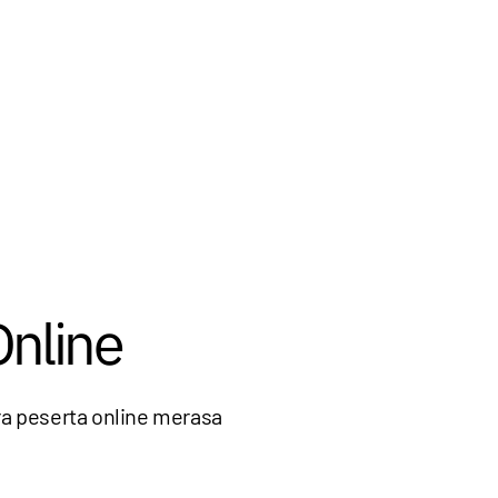
nline
ra peserta online merasa