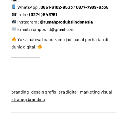
WhatsApp :
0851-6102-9533
/
0877-7989-6335
☎ Telp :
(0274) 543761
Instagram :
@rumahproduksiindonesia
Email :
rumpod.id@gmail.com
Yuk, saatnya brand kamu jadi pusat perhatian di
dunia digital!
branding
desain grafis
era digital
marketing visual
strategi branding