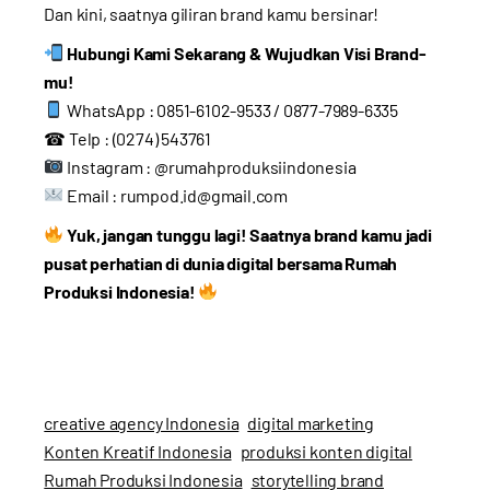
Dan kini, saatnya giliran brand kamu bersinar!
Hubungi Kami Sekarang & Wujudkan Visi Brand-
mu!
WhatsApp : 0851-6102-9533 / 0877-7989-6335
☎ Telp : (0274) 543761
Instagram :
@rumahproduksiindonesia
Email : rumpod.id@gmail.com
Yuk, jangan tunggu lagi! Saatnya brand kamu jadi
pusat perhatian di dunia digital bersama Rumah
Produksi Indonesia!
creative agency Indonesia
digital marketing
Konten Kreatif Indonesia
produksi konten digital
Rumah Produksi Indonesia
storytelling brand