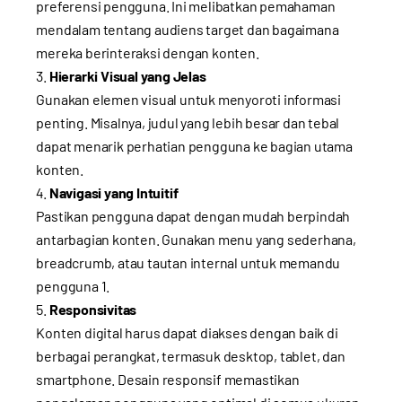
preferensi pengguna. Ini melibatkan pemahaman
mendalam tentang audiens target dan bagaimana
mereka berinteraksi dengan konten.
Hierarki Visual yang Jelas
Gunakan elemen visual untuk menyoroti informasi
penting. Misalnya, judul yang lebih besar dan tebal
dapat menarik perhatian pengguna ke bagian utama
konten.
Navigasi yang Intuitif
Pastikan pengguna dapat dengan mudah berpindah
antarbagian konten. Gunakan menu yang sederhana,
breadcrumb, atau tautan internal untuk memandu
pengguna
1
.
Responsivitas
Konten digital harus dapat diakses dengan baik di
berbagai perangkat, termasuk desktop, tablet, dan
smartphone. Desain responsif memastikan