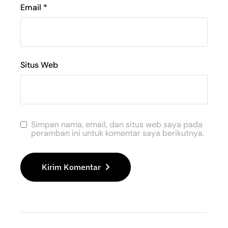
Email
*
Situs Web
Simpan nama, email, dan situs web saya pada
peramban ini untuk komentar saya berikutnya.
Kirim Komentar