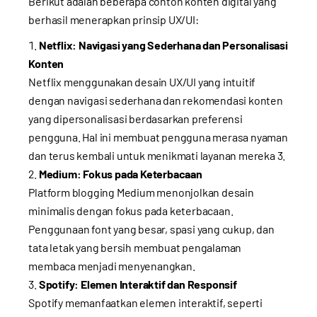
Berikut adalah beberapa contoh konten digital yang
berhasil menerapkan prinsip UX/UI:
Netflix: Navigasi yang Sederhana dan Personalisasi
Konten
Netflix menggunakan desain UX/UI yang intuitif
dengan navigasi sederhana dan rekomendasi konten
yang dipersonalisasi berdasarkan preferensi
pengguna. Hal ini membuat pengguna merasa nyaman
dan terus kembali untuk menikmati layanan mereka
3
.
Medium: Fokus pada Keterbacaan
Platform blogging Medium menonjolkan desain
minimalis dengan fokus pada keterbacaan.
Penggunaan font yang besar, spasi yang cukup, dan
tata letak yang bersih membuat pengalaman
membaca menjadi menyenangkan.
Spotify: Elemen Interaktif dan Responsif
Spotify memanfaatkan elemen interaktif, seperti