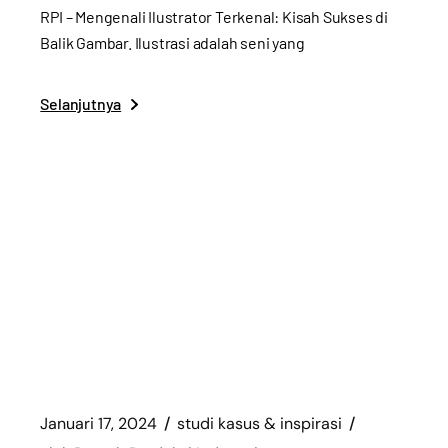
RPI – Mengenali Ilustrator Terkenal: Kisah Sukses di
Balik Gambar. Ilustrasi adalah seni yang
Selanjutnya
Januari 17, 2024
studi kasus & inspirasi