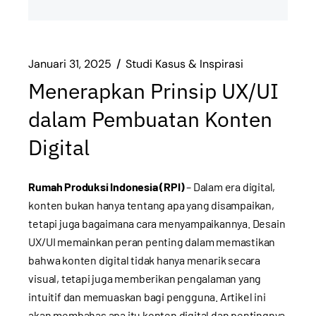
Januari 31, 2025
Studi Kasus & Inspirasi
Menerapkan Prinsip UX/UI
dalam Pembuatan Konten
Digital
Rumah Produksi Indonesia (RPI)
– Dalam era digital,
konten bukan hanya tentang apa yang disampaikan,
tetapi juga bagaimana cara menyampaikannya. Desain
UX/UI memainkan peran penting dalam memastikan
bahwa konten digital tidak hanya menarik secara
visual, tetapi juga memberikan pengalaman yang
intuitif dan memuaskan bagi pengguna. Artikel ini
akan membahas apa itu konten digital dan pentingnya