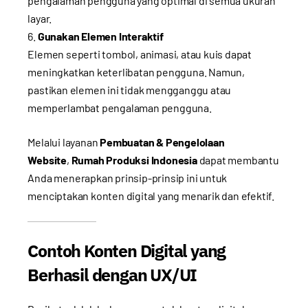
pengalaman pengguna yang optimal di semua ukuran
layar.
Gunakan Elemen Interaktif
Elemen seperti tombol, animasi, atau kuis dapat
meningkatkan keterlibatan pengguna. Namun,
pastikan elemen ini tidak mengganggu atau
memperlambat pengalaman pengguna.
Melalui layanan
Pembuatan & Pengelolaan
Website
,
Rumah Produksi Indonesia
dapat membantu
Anda menerapkan prinsip-prinsip ini untuk
menciptakan konten digital yang menarik dan efektif.
Contoh Konten Digital yang
Berhasil dengan UX/UI