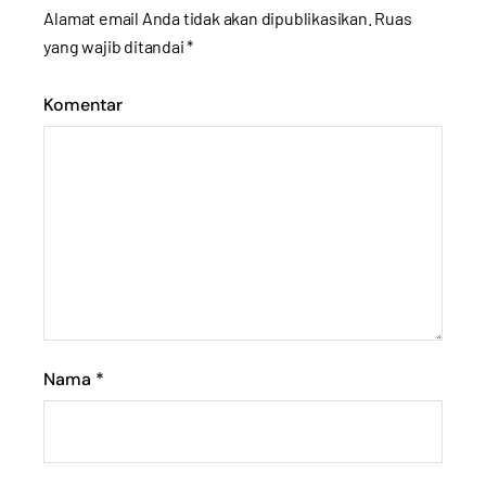
Alamat email Anda tidak akan dipublikasikan.
Ruas
yang wajib ditandai
*
Komentar
Nama
*