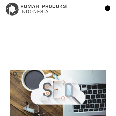
Lompat
ke
konten