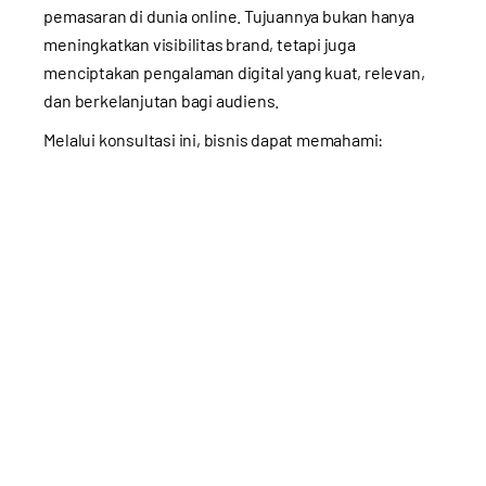
pemasaran di dunia online. Tujuannya bukan hanya
meningkatkan visibilitas brand, tetapi juga
menciptakan pengalaman digital yang kuat, relevan,
dan berkelanjutan bagi audiens.
Melalui konsultasi ini, bisnis dapat memahami: