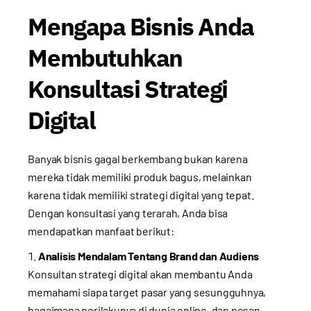
Mengapa Bisnis Anda
Membutuhkan
Konsultasi Strategi
Digital
Banyak bisnis gagal berkembang bukan karena
mereka tidak memiliki produk bagus, melainkan
karena tidak memiliki strategi digital yang tepat.
Dengan konsultasi yang terarah, Anda bisa
mendapatkan manfaat berikut:
Analisis Mendalam Tentang Brand dan Audiens
Konsultan strategi digital akan membantu Anda
memahami siapa target pasar yang sesungguhnya,
bagaimana perilakunya di dunia online, dan pesan