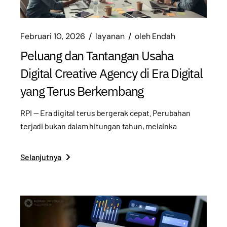
Februari 10, 2026
layanan
oleh
Endah
Peluang dan Tantangan Usaha
Digital Creative Agency di Era Digital
yang Terus Berkembang
RPI — Era digital terus bergerak cepat. Perubahan
terjadi bukan dalam hitungan tahun, melainka
Selanjutnya