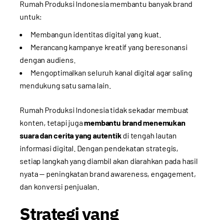
Rumah Produksi Indonesia membantu banyak brand
untuk:
Membangun identitas digital yang kuat.
Merancang kampanye kreatif yang beresonansi
dengan audiens.
Mengoptimalkan seluruh kanal digital agar saling
mendukung satu sama lain.
Rumah Produksi Indonesia tidak sekadar membuat
konten, tetapi juga
membantu brand menemukan
suara dan cerita yang autentik
di tengah lautan
informasi digital. Dengan pendekatan strategis,
setiap langkah yang diambil akan diarahkan pada hasil
nyata — peningkatan brand awareness, engagement,
dan konversi penjualan.
Strategi yang