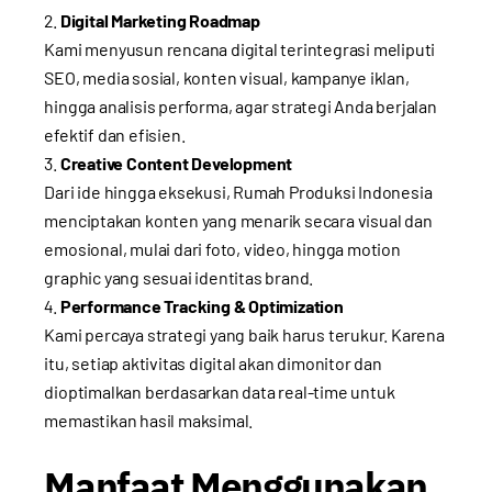
Digital Marketing Roadmap
Kami menyusun rencana digital terintegrasi meliputi
SEO, media sosial, konten visual, kampanye iklan,
hingga analisis performa, agar strategi Anda berjalan
efektif dan efisien.
Creative Content Development
Dari ide hingga eksekusi, Rumah Produksi Indonesia
menciptakan konten yang menarik secara visual dan
emosional, mulai dari foto, video, hingga motion
graphic yang sesuai identitas brand.
Performance Tracking & Optimization
Kami percaya strategi yang baik harus terukur. Karena
itu, setiap aktivitas digital akan dimonitor dan
dioptimalkan berdasarkan data real-time untuk
memastikan hasil maksimal.
Manfaat Menggunakan