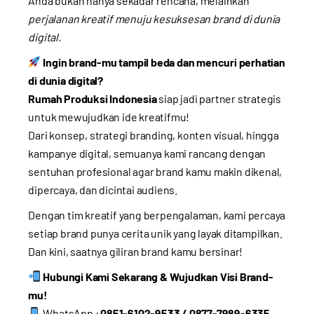
Anda bukan hanya sekadar rencana, melainkan
perjalanan kreatif menuju kesuksesan brand di dunia
digital.
Ingin brand-mu tampil beda dan mencuri perhatian
di dunia digital?
Rumah Produksi Indonesia
siap jadi partner strategis
untuk mewujudkan ide kreatifmu!
Dari konsep, strategi branding, konten visual, hingga
kampanye digital, semuanya kami rancang dengan
sentuhan profesional agar brand kamu makin dikenal,
dipercaya, dan dicintai audiens.
Dengan tim kreatif yang berpengalaman, kami percaya
setiap brand punya cerita unik yang layak ditampilkan.
Dan kini, saatnya giliran brand kamu bersinar!
Hubungi Kami Sekarang & Wujudkan Visi Brand-
mu!
WhatsApp :
0851-6102-9533 / 0877-7989-6335