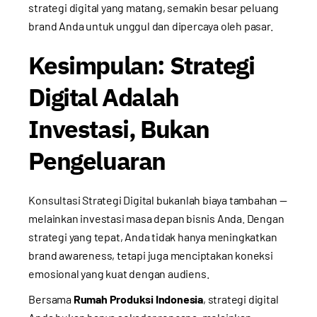
strategi digital yang matang, semakin besar peluang
brand Anda untuk unggul dan dipercaya oleh pasar.
Kesimpulan: Strategi
Digital Adalah
Investasi, Bukan
Pengeluaran
Konsultasi Strategi Digital bukanlah biaya tambahan —
melainkan investasi masa depan bisnis Anda. Dengan
strategi yang tepat, Anda tidak hanya meningkatkan
brand awareness, tetapi juga menciptakan koneksi
emosional yang kuat dengan audiens.
Bersama
Rumah Produksi Indonesia
, strategi digital