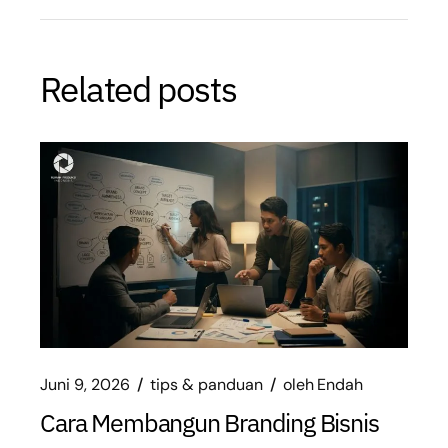
Related posts
Juni 9, 2026
tips & panduan
oleh
Endah
Cara Membangun Branding Bisnis