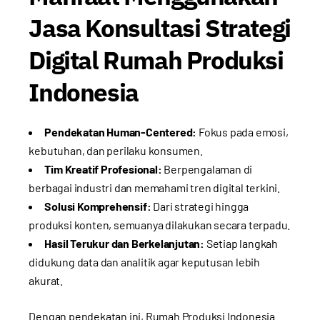
Jasa Konsultasi Strategi
Digital Rumah Produksi
Indonesia
Pendekatan Human-Centered:
Fokus pada emosi,
kebutuhan, dan perilaku konsumen.
Tim Kreatif Profesional:
Berpengalaman di
berbagai industri dan memahami tren digital terkini.
Solusi Komprehensif:
Dari strategi hingga
produksi konten, semuanya dilakukan secara terpadu.
Hasil Terukur dan Berkelanjutan:
Setiap langkah
didukung data dan analitik agar keputusan lebih
akurat.
Dengan pendekatan ini, Rumah Produksi Indonesia