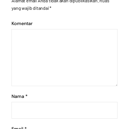
Alamat email Anda tidak akan dipublikasikan.
Ruas
yang wajib ditandai
*
Komentar
Nama
*
Email
*