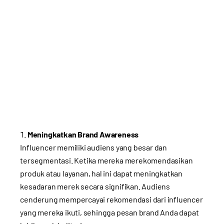
Meningkatkan Brand Awareness
Influencer memiliki audiens yang besar dan
tersegmentasi. Ketika mereka merekomendasikan
produk atau layanan, hal ini dapat meningkatkan
kesadaran merek secara signifikan. Audiens
cenderung mempercayai rekomendasi dari influencer
yang mereka ikuti, sehingga pesan brand Anda dapat