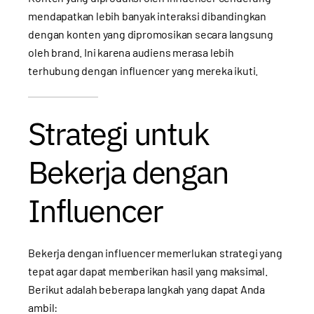
mendapatkan lebih banyak interaksi dibandingkan
dengan konten yang dipromosikan secara langsung
oleh brand. Ini karena audiens merasa lebih
terhubung dengan influencer yang mereka ikuti.
Strategi untuk
Bekerja dengan
Influencer
Bekerja dengan influencer memerlukan strategi yang
tepat agar dapat memberikan hasil yang maksimal.
Berikut adalah beberapa langkah yang dapat Anda
ambil: