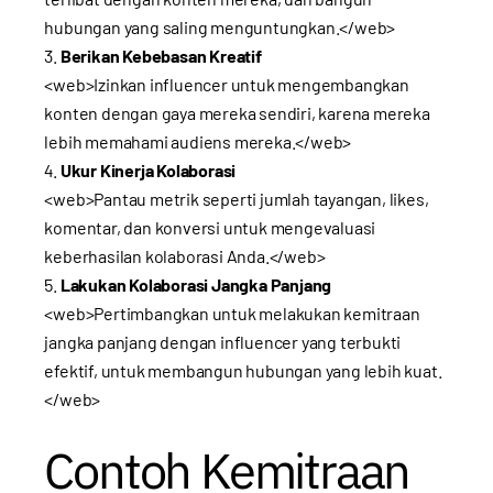
hubungan yang saling menguntungkan.</web>
Berikan Kebebasan Kreatif
<web>Izinkan influencer untuk mengembangkan
konten dengan gaya mereka sendiri, karena mereka
lebih memahami audiens mereka.</web>
Ukur Kinerja Kolaborasi
<web>Pantau metrik seperti jumlah tayangan, likes,
komentar, dan konversi untuk mengevaluasi
keberhasilan kolaborasi Anda.</web>
Lakukan Kolaborasi Jangka Panjang
<web>Pertimbangkan untuk melakukan kemitraan
jangka panjang dengan influencer yang terbukti
efektif, untuk membangun hubungan yang lebih kuat.
</web>
Contoh Kemitraan