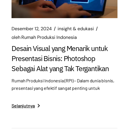
Desember 12, 2024
insight & edukasi
oleh
Rumah Produksi Indonesia
Desain Visual yang Menarik untuk
Presentasi Bisnis: Photoshop
Sebagai Alat yang Tak Tergantikan
Rumah Produksi Indonesia (RPI) – Dalam dunia bisnis,
presentasi yang efektif sangat penting untuk
Selanjutnya