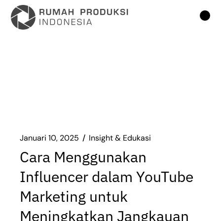
Lompat
ke
konten
Januari 10, 2025
Insight & Edukasi
Cara Menggunakan
Influencer dalam YouTube
Marketing untuk
Meningkatkan Jangkauan