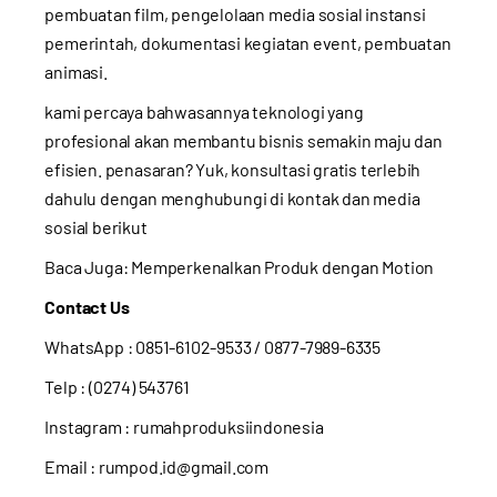
pembuatan film, pengelolaan media sosial instansi
pemerintah, dokumentasi kegiatan event, pembuatan
animasi.
kami percaya bahwasannya teknologi yang
profesional akan membantu bisnis semakin maju dan
efisien. penasaran? Yuk, konsultasi gratis terlebih
dahulu dengan menghubungi di kontak dan media
sosial berikut
Baca Juga:
Memperkenalkan Produk dengan Motion
Contact Us
WhatsApp :
0851-6102-9533
/ 0877-7989-6335
Telp : (0274) 543761
Instagram :
rumahproduksiindonesia
Email : rumpod.id@gmail.com