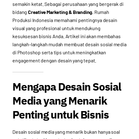
semakin ketat. Sebagai perusahaan yang bergerak di
bidang
Creative Marketing & Branding
, Rumah
Produksi Indonesia memahami pentingnya desain
visual yang profesional untuk mendukung
kesuksesan bisnis Anda. Artikel ini akan membahas
langkah-langkah mudah membuat desain sosial media
di Photoshop serta tips untuk meningkatkan
engagement dengan desain yang tepat.
Mengapa Desain Sosial
Media yang Menarik
Penting untuk Bisnis
Desain sosial media yang menarik bukan hanya soal