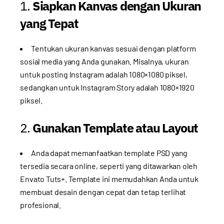
1.
Siapkan Kanvas dengan Ukuran
yang Tepat
Tentukan ukuran kanvas sesuai dengan platform
sosial media yang Anda gunakan. Misalnya, ukuran
untuk posting Instagram adalah 1080×1080 piksel,
sedangkan untuk Instagram Story adalah 1080×1920
piksel.
2.
Gunakan Template atau Layout
Anda dapat memanfaatkan template PSD yang
tersedia secara online, seperti yang ditawarkan oleh
Envato Tuts+. Template ini memudahkan Anda untuk
membuat desain dengan cepat dan tetap terlihat
profesional.