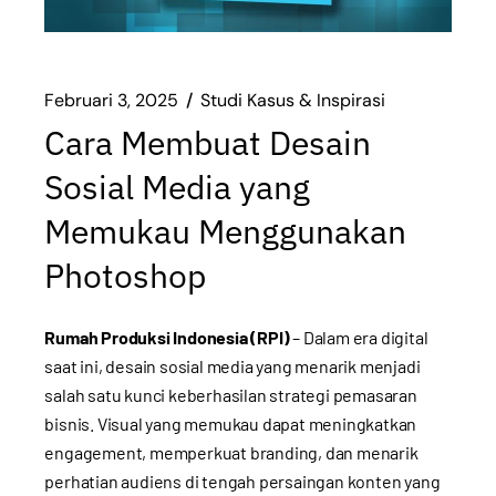
Februari 3, 2025
Studi Kasus & Inspirasi
Cara Membuat Desain
Sosial Media yang
Memukau Menggunakan
Photoshop
Rumah Produksi Indonesia (RPI)
– Dalam era digital
saat ini, desain sosial media yang menarik menjadi
salah satu kunci keberhasilan strategi pemasaran
bisnis. Visual yang memukau dapat meningkatkan
engagement, memperkuat branding, dan menarik
perhatian audiens di tengah persaingan konten yang