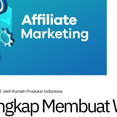
oleh
Rumah Produksi Indonesia
ngkap Membuat 