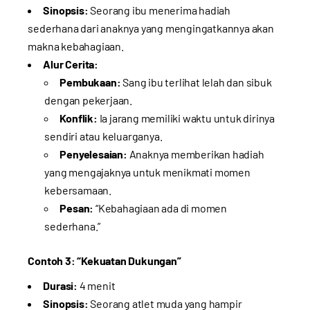
Sinopsis:
Seorang ibu menerima hadiah
sederhana dari anaknya yang mengingatkannya akan
makna kebahagiaan.
Alur Cerita:
Pembukaan:
Sang ibu terlihat lelah dan sibuk
dengan pekerjaan.
Konflik:
Ia jarang memiliki waktu untuk dirinya
sendiri atau keluarganya.
Penyelesaian:
Anaknya memberikan hadiah
yang mengajaknya untuk menikmati momen
kebersamaan.
Pesan:
“Kebahagiaan ada di momen
sederhana.”
Contoh 3: “Kekuatan Dukungan”
Durasi:
4 menit
Sinopsis:
Seorang atlet muda yang hampir