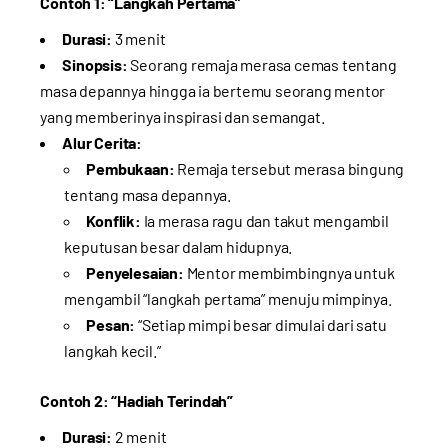
Contoh 1: “Langkah Pertama”
Durasi:
3 menit
Sinopsis:
Seorang remaja merasa cemas tentang
masa depannya hingga ia bertemu seorang mentor
yang memberinya inspirasi dan semangat.
Alur Cerita:
Pembukaan:
Remaja tersebut merasa bingung
tentang masa depannya.
Konflik:
Ia merasa ragu dan takut mengambil
keputusan besar dalam hidupnya.
Penyelesaian:
Mentor membimbingnya untuk
mengambil “langkah pertama” menuju mimpinya.
Pesan:
“Setiap mimpi besar dimulai dari satu
langkah kecil.”
Contoh 2: “Hadiah Terindah”
Durasi:
2 menit