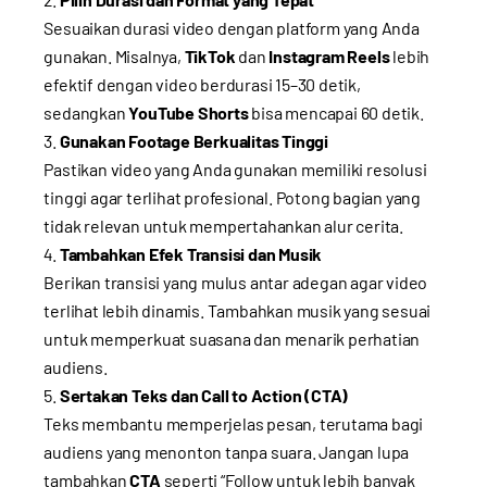
Sesuaikan durasi video dengan platform yang Anda
gunakan. Misalnya,
TikTok
dan
Instagram Reels
lebih
efektif dengan video berdurasi 15–30 detik,
sedangkan
YouTube Shorts
bisa mencapai 60 detik.
Gunakan Footage Berkualitas Tinggi
Pastikan video yang Anda gunakan memiliki resolusi
tinggi agar terlihat profesional. Potong bagian yang
tidak relevan untuk mempertahankan alur cerita.
Tambahkan Efek Transisi dan Musik
Berikan transisi yang mulus antar adegan agar video
terlihat lebih dinamis. Tambahkan musik yang sesuai
untuk memperkuat suasana dan menarik perhatian
audiens.
Sertakan Teks dan Call to Action (CTA)
Teks membantu memperjelas pesan, terutama bagi
audiens yang menonton tanpa suara. Jangan lupa
tambahkan
CTA
seperti “Follow untuk lebih banyak