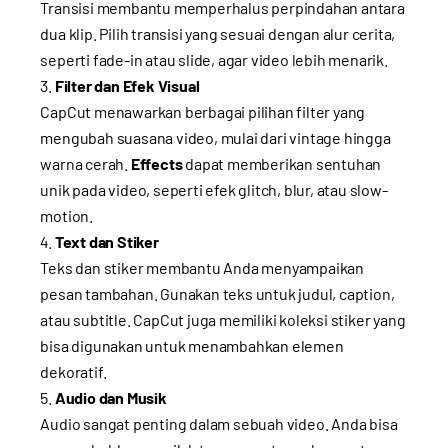
Transisi membantu memperhalus perpindahan antara
dua klip. Pilih transisi yang sesuai dengan alur cerita,
seperti fade-in atau slide, agar video lebih menarik.
Filter dan Efek Visual
CapCut menawarkan berbagai pilihan filter yang
mengubah suasana video, mulai dari vintage hingga
warna cerah.
Effects
dapat memberikan sentuhan
unik pada video, seperti efek glitch, blur, atau slow-
motion.
Text dan Stiker
Teks dan stiker membantu Anda menyampaikan
pesan tambahan. Gunakan teks untuk judul, caption,
atau subtitle. CapCut juga memiliki koleksi stiker yang
bisa digunakan untuk menambahkan elemen
dekoratif.
Audio dan Musik
Audio sangat penting dalam sebuah video. Anda bisa