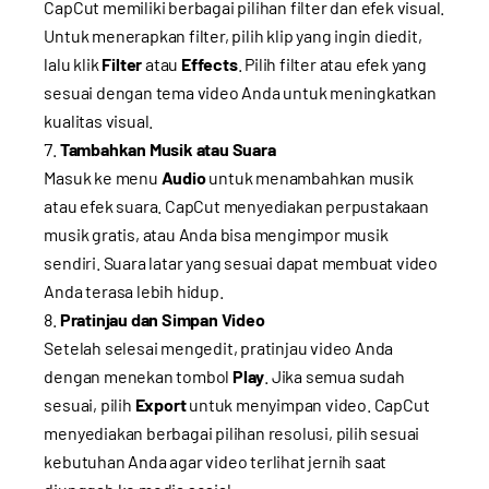
CapCut memiliki berbagai pilihan filter dan efek visual.
Untuk menerapkan filter, pilih klip yang ingin diedit,
lalu klik
Filter
atau
Effects
. Pilih filter atau efek yang
sesuai dengan tema video Anda untuk meningkatkan
kualitas visual.
Tambahkan Musik atau Suara
Masuk ke menu
Audio
untuk menambahkan musik
atau efek suara. CapCut menyediakan perpustakaan
musik gratis, atau Anda bisa mengimpor musik
sendiri. Suara latar yang sesuai dapat membuat video
Anda terasa lebih hidup.
Pratinjau dan Simpan Video
Setelah selesai mengedit, pratinjau video Anda
dengan menekan tombol
Play
. Jika semua sudah
sesuai, pilih
Export
untuk menyimpan video. CapCut
menyediakan berbagai pilihan resolusi, pilih sesuai
kebutuhan Anda agar video terlihat jernih saat