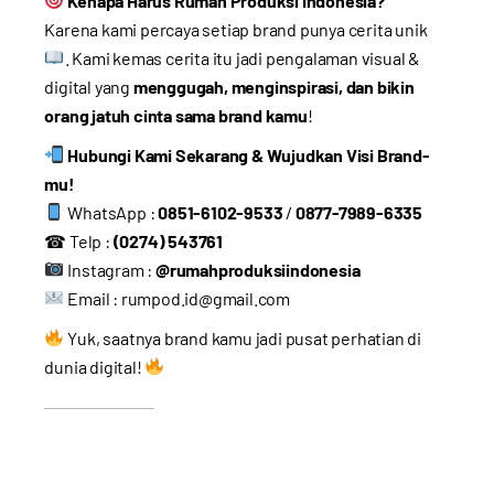
Kenapa Harus Rumah Produksi Indonesia?
Karena kami percaya setiap brand punya cerita unik
. Kami kemas cerita itu jadi pengalaman visual &
digital yang
menggugah, menginspirasi, dan bikin
orang jatuh cinta sama brand kamu
!
Hubungi Kami Sekarang & Wujudkan Visi Brand-
mu!
WhatsApp :
0851-6102-9533
/
0877-7989-6335
☎ Telp :
(0274) 543761
Instagram :
@rumahproduksiindonesia
Email :
rumpod.id@gmail.com
Yuk, saatnya brand kamu jadi pusat perhatian di
dunia digital!