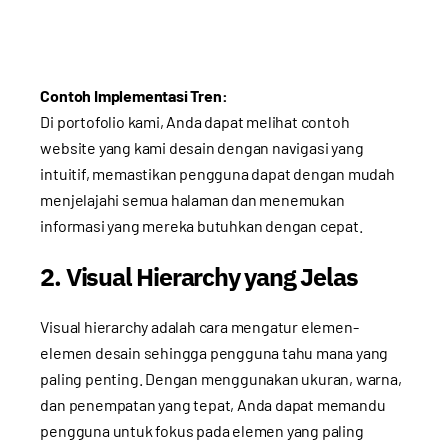
Contoh Implementasi Tren:
Di
portofolio kami
, Anda dapat melihat contoh
website yang kami desain dengan navigasi yang
intuitif, memastikan pengguna dapat dengan mudah
menjelajahi semua halaman dan menemukan
informasi yang mereka butuhkan dengan cepat.
2. Visual Hierarchy yang Jelas
Visual hierarchy adalah cara mengatur elemen-
elemen desain sehingga pengguna tahu mana yang
paling penting. Dengan menggunakan ukuran, warna,
dan penempatan yang tepat, Anda dapat memandu
pengguna untuk fokus pada elemen yang paling