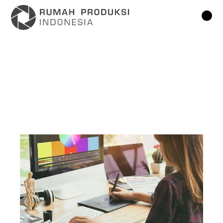
Lompat
ke
konten