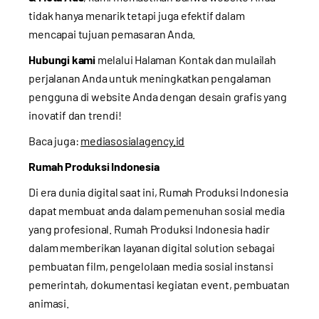
tidak hanya menarik tetapi juga efektif dalam
mencapai tujuan pemasaran Anda.
Hubungi kami
melalui
Halaman Kontak
dan mulailah
perjalanan Anda untuk meningkatkan pengalaman
pengguna di website Anda dengan desain grafis yang
inovatif dan trendi!
Baca juga:
mediasosialagency.id
Rumah Produksi Indonesia
Di era dunia digital saat ini, Rumah Produksi Indonesia
dapat membuat anda dalam pemenuhan sosial media
yang profesional. Rumah Produksi Indonesia hadir
dalam memberikan layanan digital solution sebagai
pembuatan film, pengelolaan media sosial instansi
pemerintah, dokumentasi kegiatan event, pembuatan
animasi.