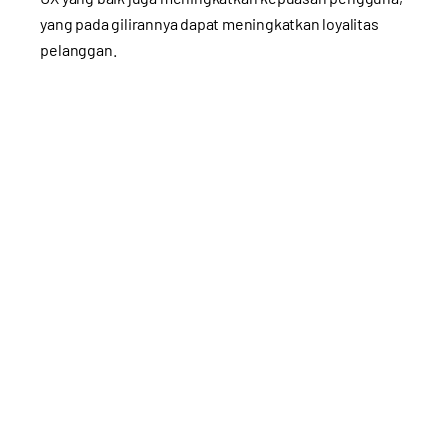
yang pada gilirannya dapat meningkatkan loyalitas
pelanggan.