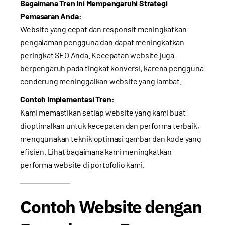
Bagaimana Tren Ini Mempengaruhi Strategi
Pemasaran Anda:
Website yang cepat dan responsif meningkatkan
pengalaman pengguna dan dapat meningkatkan
peringkat SEO Anda. Kecepatan website juga
berpengaruh pada tingkat konversi, karena pengguna
cenderung meninggalkan website yang lambat.
Contoh Implementasi Tren:
Kami memastikan setiap website yang kami buat
dioptimalkan untuk kecepatan dan performa terbaik,
menggunakan teknik optimasi gambar dan kode yang
efisien. Lihat bagaimana kami meningkatkan
performa website di
portofolio kami
.
Contoh Website dengan