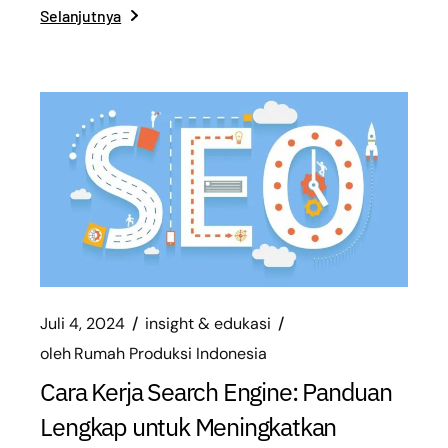
Selanjutnya
Juli 4, 2024
insight & edukasi
oleh
Rumah Produksi Indonesia
Cara Kerja Search Engine: Panduan
Lengkap untuk Meningkatkan