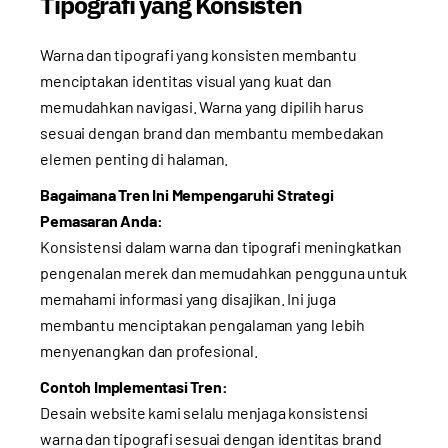
Tipografi yang Konsisten
Warna dan tipografi yang konsisten membantu
menciptakan identitas visual yang kuat dan
memudahkan navigasi. Warna yang dipilih harus
sesuai dengan brand dan membantu membedakan
elemen penting di halaman.
Bagaimana Tren Ini Mempengaruhi Strategi
Pemasaran Anda:
Konsistensi dalam warna dan tipografi meningkatkan
pengenalan merek dan memudahkan pengguna untuk
memahami informasi yang disajikan. Ini juga
membantu menciptakan pengalaman yang lebih
menyenangkan dan profesional.
Contoh Implementasi Tren:
Desain website kami selalu menjaga konsistensi
warna dan tipografi sesuai dengan identitas brand