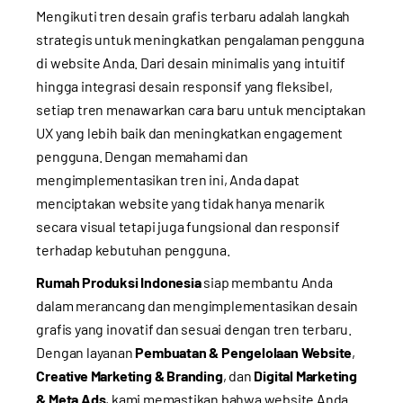
Mengikuti tren desain grafis terbaru adalah langkah
strategis untuk meningkatkan pengalaman pengguna
di website Anda. Dari desain minimalis yang intuitif
hingga integrasi desain responsif yang fleksibel,
setiap tren menawarkan cara baru untuk menciptakan
UX yang lebih baik dan meningkatkan engagement
pengguna. Dengan memahami dan
mengimplementasikan tren ini, Anda dapat
menciptakan website yang tidak hanya menarik
secara visual tetapi juga fungsional dan responsif
terhadap kebutuhan pengguna.
Rumah Produksi Indonesia
siap membantu Anda
dalam merancang dan mengimplementasikan desain
grafis yang inovatif dan sesuai dengan tren terbaru.
Dengan layanan
Pembuatan & Pengelolaan Website
,
Creative Marketing & Branding
, dan
Digital Marketing
& Meta Ads
, kami memastikan bahwa website Anda