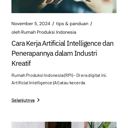
November 5, 2024
tips & panduan
oleh
Rumah Produksi Indonesia
Cara Kerja Artificial Intelligence dan
Penerapannya dalam Industri
Kreatif
Rumah Produksi Indonesia (RPI) – Di era digital ini,
Artificial Intelligence (AI) atau kecerda
Selanjutnya