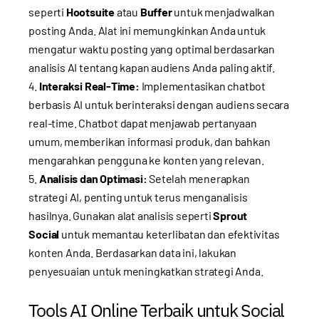
seperti
Hootsuite
atau
Buffer
untuk menjadwalkan
posting Anda. Alat ini memungkinkan Anda untuk
mengatur waktu posting yang optimal berdasarkan
analisis AI tentang kapan audiens Anda paling aktif.
Interaksi Real-Time:
Implementasikan chatbot
berbasis AI untuk berinteraksi dengan audiens secara
real-time. Chatbot dapat menjawab pertanyaan
umum, memberikan informasi produk, dan bahkan
mengarahkan pengguna ke konten yang relevan.
Analisis dan Optimasi:
Setelah menerapkan
strategi AI, penting untuk terus menganalisis
hasilnya. Gunakan alat analisis seperti
Sprout
Social
untuk memantau keterlibatan dan efektivitas
konten Anda. Berdasarkan data ini, lakukan
penyesuaian untuk meningkatkan strategi Anda.
Tools AI Online Terbaik untuk Social