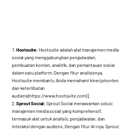
Hootsuite:
Hootsuite adalah alat manajemen media
sosial yang menggabungkan penjadwalan,
pembuatan konten, analitik, dan pemantauan sosial
dalam satu platform. Dengan fitur analisisnya,
Hootsuite membantu Anda memahami kinerja konten
dan keterlibatan
audiens(
https://www.hootsuite.com
)].
Sprout Social:
Sprout Social menawarkan solusi
manajemen media sosial yang komprehensif,
termasuk alat untuk analisis, penjadwalan, dan
interaksi dengan audiens. Dengan fitur AI-nya, Sprout