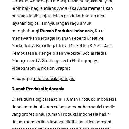
tersedia, Anda dapat menciptakan pengalaman yang
lebih baik bagi audiens Anda.Jika Anda memerlukan
bantuan lebih lanjut dalam produksi konten atau
layanan digital lainnya, jangan ragu untuk
menghubungi
Rumah Produksi Indonesia
. Kami
menawarkan berbagai layanan seperti Creative
Marketing & Branding, Digital Marketing & Meta Ads,
Pembuatan & Pengelolaan Website, Social Media
Management & Strategy, serta Photography,
Videography & Motion Graphic.
Baca juga:
mediasosialagency.id
Rumah Produksi Indonesia
Di era dunia digital saat ini, Rumah Produksi Indonesia
dapat membuat anda dalam pemenuhan sosial media
yang profesional. Rumah Produksi Indonesia hadir
dalam memberikan layanan digital solution sebagai
pembuatan film, pengelolaan media sosial instansi