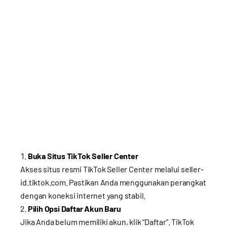
Buka Situs TikTok Seller Center
Akses situs resmi TikTok Seller Center melalui
seller-
id.tiktok.com
. Pastikan Anda menggunakan perangkat
dengan koneksi internet yang stabil.
Pilih Opsi Daftar Akun Baru
Jika Anda belum memiliki akun, klik “Daftar”. TikTok