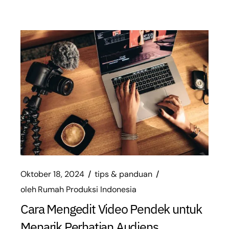
Oktober 18, 2024
tips & panduan
oleh
Rumah Produksi Indonesia
Cara Mengedit Video Pendek untuk
Menarik Perhatian Audiens