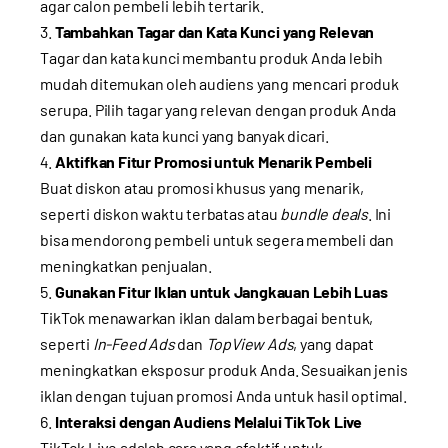
agar calon pembeli lebih tertarik.
Tambahkan Tagar dan Kata Kunci yang Relevan
Tagar dan kata kunci membantu produk Anda lebih
mudah ditemukan oleh audiens yang mencari produk
serupa. Pilih tagar yang relevan dengan produk Anda
dan gunakan kata kunci yang banyak dicari.
Aktifkan Fitur Promosi untuk Menarik Pembeli
Buat diskon atau promosi khusus yang menarik,
seperti diskon waktu terbatas atau
bundle deals
. Ini
bisa mendorong pembeli untuk segera membeli dan
meningkatkan penjualan.
Gunakan Fitur Iklan untuk Jangkauan Lebih Luas
TikTok menawarkan iklan dalam berbagai bentuk,
seperti
In-Feed Ads
dan
TopView Ads
, yang dapat
meningkatkan eksposur produk Anda. Sesuaikan jenis
iklan dengan tujuan promosi Anda untuk hasil optimal.
Interaksi dengan Audiens Melalui TikTok Live
TikTok Live adalah cara yang efektif untuk