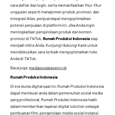
cara daftar dan login, serta memanfaatkan fitur-fitur
unggulan seperti manajemen produk, promosi, dan
integrasi iklan, penjual dapat mengoptimalkan
potensi penjualan di platform ini. Jika Anda ingin
meningkatkan pengelolaan produk dan konten
promosi di TikTok,
Rumah Produksi Indonesia
siap
menjadi mitra Anda. Kunjungi
Hubungi Kami
untuk
mendiskusikan cara terbaik mengoptimalkan toko
Anda di TikTok.
Baca juga:
mediasosialagency.id
Rumah Produksi Indonesia
Di era dunia digital saat ini, Rumah Produksi Indonesia
dapat membuat anda dalam pemenuhan sosial media
yang profesional. Rumah Produksi Indonesia hadir
dalam memberikan layanan digital solution sebagai
pembuatan film, pengelolaan media sosial instansi