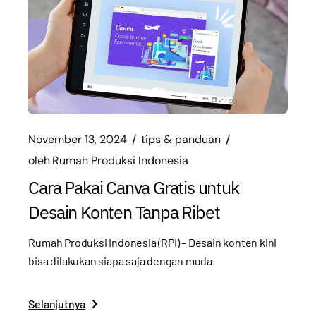
November 13, 2024
tips & panduan
oleh
Rumah Produksi Indonesia
Cara Pakai Canva Gratis untuk
Desain Konten Tanpa Ribet
Rumah Produksi Indonesia (RPI) – Desain konten kini
bisa dilakukan siapa saja dengan muda
Selanjutnya