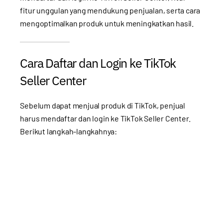
fitur unggulan yang mendukung penjualan, serta cara
mengoptimalkan produk untuk meningkatkan hasil.
Cara Daftar dan Login ke TikTok
Seller Center
Sebelum dapat menjual produk di TikTok, penjual
harus mendaftar dan login ke TikTok Seller Center.
Berikut langkah-langkahnya: