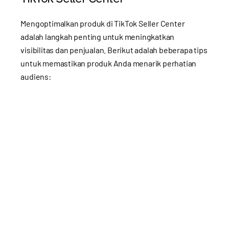
Mengoptimalkan produk di TikTok Seller Center
adalah langkah penting untuk meningkatkan
visibilitas dan penjualan. Berikut adalah beberapa tips
untuk memastikan produk Anda menarik perhatian
audiens: