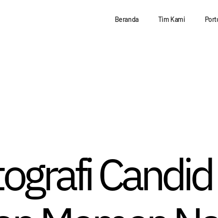
Beranda
Tim Kami
Port
tografi Candid