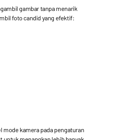
engambil gambar tanpa menarik
bil foto candid yang efektif:
tel mode kamera pada pengaturan
st untuk menangkap lebih banyak