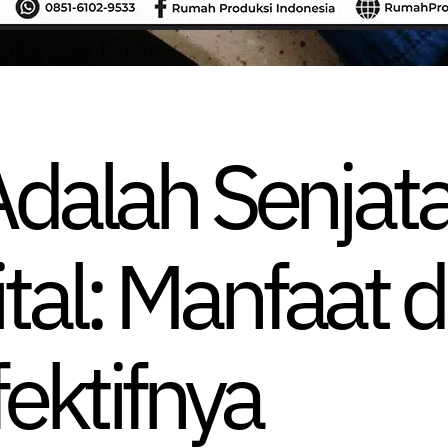
dalah Senjat
ital: Manfaat 
fektifnya