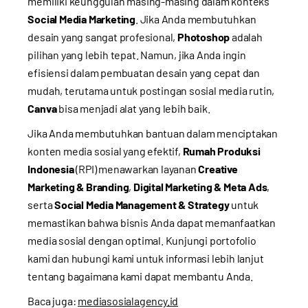
memiliki keunggulan masing-masing dalam konteks
Social Media Marketing
. Jika Anda membutuhkan
desain yang sangat profesional,
Photoshop
adalah
pilihan yang lebih tepat. Namun, jika Anda ingin
efisiensi dalam pembuatan desain yang cepat dan
mudah, terutama untuk postingan sosial media rutin,
Canva
bisa menjadi alat yang lebih baik.
Jika Anda membutuhkan bantuan dalam menciptakan
konten media sosial yang efektif,
Rumah Produksi
Indonesia
(RPI) menawarkan layanan
Creative
Marketing & Branding
,
Digital Marketing & Meta Ads
,
serta
Social Media Management & Strategy
untuk
memastikan bahwa bisnis Anda dapat memanfaatkan
media sosial dengan optimal. Kunjungi
portofolio
kami
dan
hubungi kami
untuk informasi lebih lanjut
tentang bagaimana kami dapat membantu Anda.
Baca juga:
mediasosialagency.id