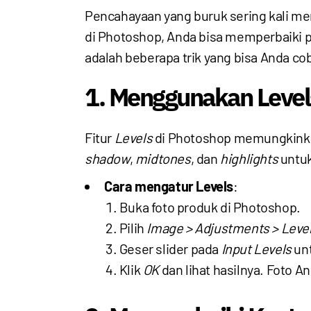
Pencahayaan yang buruk sering kali m
di Photoshop, Anda bisa memperbaiki p
adalah beberapa trik yang bisa Anda co
1. Menggunakan Level
Fitur
Levels
di Photoshop memungkinkan
shadow
,
midtones
, dan
highlights
untuk
Cara mengatur Levels
:
Buka foto produk di Photoshop.
Pilih
Image > Adjustments > Leve
Geser slider pada
Input Levels
un
Klik
OK
dan lihat hasilnya. Foto A