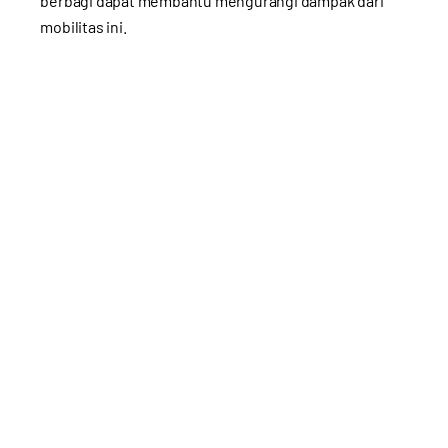
berbagi dapat membantu mengurangi dampak dari
mobilitas ini.