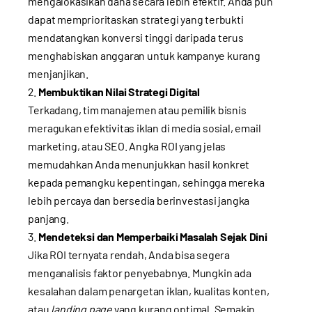
mengalokasikan dana secara lebih efektif. Anda pun
dapat memprioritaskan strategi yang terbukti
mendatangkan konversi tinggi daripada terus
menghabiskan anggaran untuk kampanye kurang
menjanjikan.
Membuktikan Nilai Strategi Digital
Terkadang, tim manajemen atau pemilik bisnis
meragukan efektivitas iklan di media sosial, email
marketing, atau SEO. Angka ROI yang jelas
memudahkan Anda menunjukkan hasil konkret
kepada pemangku kepentingan, sehingga mereka
lebih percaya dan bersedia berinvestasi jangka
panjang.
Mendeteksi dan Memperbaiki Masalah Sejak Dini
Jika ROI ternyata rendah, Anda bisa segera
menganalisis faktor penyebabnya. Mungkin ada
kesalahan dalam penargetan iklan, kualitas konten,
atau
landing page
yang kurang optimal. Semakin