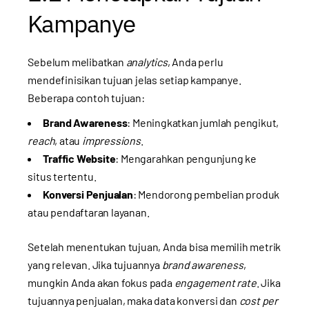
Kampanye
Sebelum melibatkan
analytics
, Anda perlu
mendefinisikan tujuan jelas setiap kampanye.
Beberapa contoh tujuan:
Brand Awareness
: Meningkatkan jumlah pengikut,
reach
, atau
impressions
.
Traffic Website
: Mengarahkan pengunjung ke
situs tertentu.
Konversi Penjualan
: Mendorong pembelian produk
atau pendaftaran layanan.
Setelah menentukan tujuan, Anda bisa memilih metrik
yang relevan. Jika tujuannya
brand awareness
,
mungkin Anda akan fokus pada
engagement rate
. Jika
tujuannya penjualan, maka data konversi dan
cost per