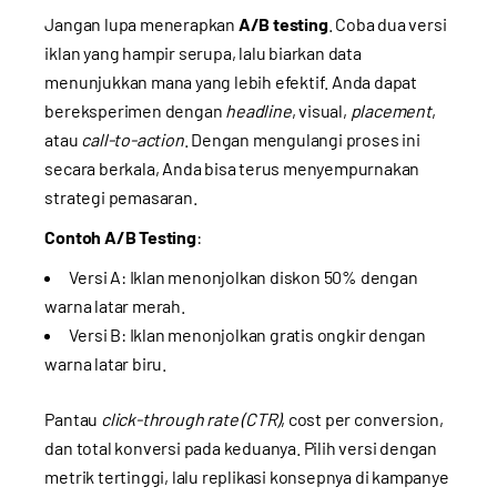
Jangan lupa menerapkan
A/B testing
. Coba dua versi
iklan yang hampir serupa, lalu biarkan data
menunjukkan mana yang lebih efektif. Anda dapat
bereksperimen dengan
headline
, visual,
placement
,
atau
call-to-action
. Dengan mengulangi proses ini
secara berkala, Anda bisa terus menyempurnakan
strategi pemasaran.
Contoh A/B Testing
:
Versi A: Iklan menonjolkan diskon 50% dengan
warna latar merah.
Versi B: Iklan menonjolkan gratis ongkir dengan
warna latar biru.
Pantau
click-through rate (CTR)
, cost per conversion,
dan total konversi pada keduanya. Pilih versi dengan
metrik tertinggi, lalu replikasi konsepnya di kampanye