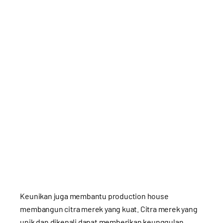
Keunikan juga membantu production house
membangun citra merek yang kuat. Citra merek yang
unik dan dikenali dapat memberikan keunggulan