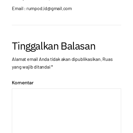
Email : rumpod.id@gmail.com
Tinggalkan Balasan
Alamat email Anda tidak akan dipublikasikan.
Ruas
yang wajib ditandai
*
Komentar