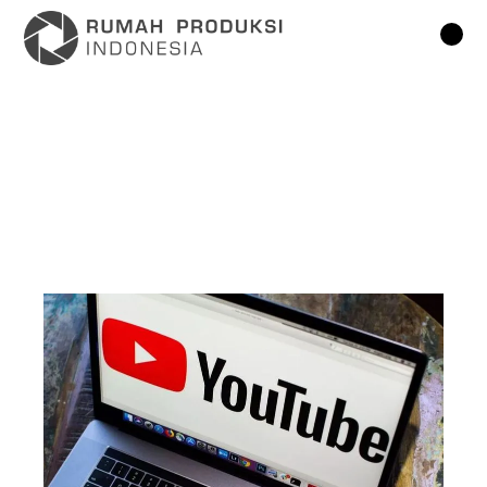
Lompat
ke
konten