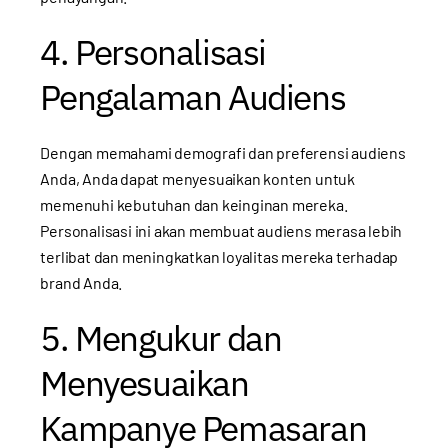
4. Personalisasi
Pengalaman Audiens
Dengan memahami demografi dan preferensi audiens
Anda, Anda dapat menyesuaikan konten untuk
memenuhi kebutuhan dan keinginan mereka.
Personalisasi ini akan membuat audiens merasa lebih
terlibat dan meningkatkan loyalitas mereka terhadap
brand Anda.
5. Mengukur dan
Menyesuaikan
Kampanye Pemasaran