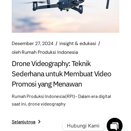
Desember 27, 2024
insight & edukasi
oleh
Rumah Produksi Indonesia
Drone Videography: Teknik
Sederhana untuk Membuat Video
Promosi yang Menawan
Rumah Produksi Indonesia (RPI) – Dalam era digital
saat ini, drone videography
Selanjutnya
Hubungi Kami