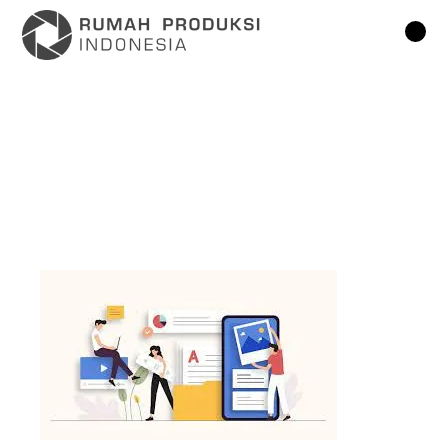
Lompat
ke
konten