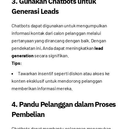
3. Gunakan Chatbots untuk
Generasi Leads
Chatbots dapat digunakan untuk mengumpulkan
informasi kontak dari calon pelanggan melalui
pertanyaan yang dirancang dengan baik. Dengan
pendekatan ini, Anda dapat meningkatkan
lead
generation
secara signifikan.
Tips:
Tawarkan insentif seperti diskon atau akses ke
konten eksklusif untuk mendorong pelanggan
memberikan informasi mereka.
4. Pandu Pelanggan dalam Proses
Pembelian
Chatbots dapat membantu pelanggan menemukan