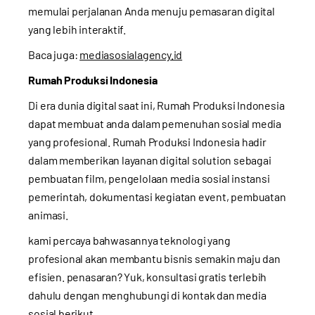
memulai perjalanan Anda menuju pemasaran digital
yang lebih interaktif.
Baca juga:
mediasosialagency.id
Rumah Produksi Indonesia
Di era dunia digital saat ini, Rumah Produksi Indonesia
dapat membuat anda dalam pemenuhan sosial media
yang profesional. Rumah Produksi Indonesia hadir
dalam memberikan layanan digital solution sebagai
pembuatan film, pengelolaan media sosial instansi
pemerintah, dokumentasi kegiatan event, pembuatan
animasi.
kami percaya bahwasannya teknologi yang
profesional akan membantu bisnis semakin maju dan
efisien. penasaran? Yuk, konsultasi gratis terlebih
dahulu dengan menghubungi di kontak dan media
sosial berikut