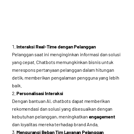
Interaksi Real-Time dengan Pelanggan
Pelanggan saat ini menginginkan informasi dan solusi
yang cepat. Chatbots memungkinkan bisnis untuk
merespons pertanyaan pelanggan dalam hitungan
detik, memberikan pengalaman pengguna yang lebih
baik.
Personalisasi Interaksi
Dengan bantuan AI, chatbots dapat memberikan
rekomendasi dan solusi yang disesuaikan dengan
kebutuhan pelanggan, meningkatkan
engagement
dan loyalitas mereka terhadap brand Anda.
Mengurangi Beban Tim Layanan Pelanggan