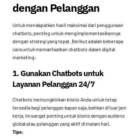
dengan Pelanggan
Untuk mendapatkan hasil maksimal dari penggunaan
chatbots, penting untuk mengimplementasikannya
dengan strategi yang tepat. Berikut adalah beberapa
cara untuk memanfaatkan chatbots dalam digital
marketing:
1. Gunakan Chatbots untuk
Layanan Pelanggan 24/7
Chatbots memungkinkan bisnis Anda untuk tetap
tersedia bagi pelanggan kapan saja, bahkan di luar jam
kerja. Ini sangat penting untuk bisnis dengan audiens
global atau pelanggan yang aktif di malam hari.
Tips: