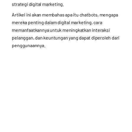
strategi digital marketing.
Artikel ini akan membahas apa itu chatbots, mengapa
mereka penting dalam digital marketing, cara
memanfaatkannya untuk meningkatkan interaksi
pelanggan, dan keuntungan yang dapat diperoleh dari
penggunaannya.