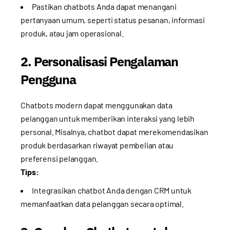
Pastikan chatbots Anda dapat menangani
pertanyaan umum, seperti status pesanan, informasi
produk, atau jam operasional.
2. Personalisasi Pengalaman
Pengguna
Chatbots modern dapat menggunakan data
pelanggan untuk memberikan interaksi yang lebih
personal. Misalnya, chatbot dapat merekomendasikan
produk berdasarkan riwayat pembelian atau
preferensi pelanggan.
Tips:
Integrasikan chatbot Anda dengan CRM untuk
memanfaatkan data pelanggan secara optimal.