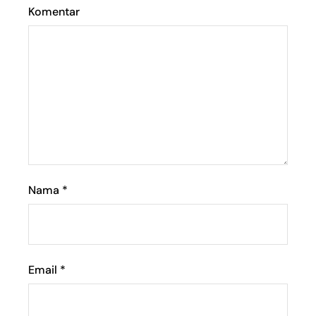
Komentar
Nama
*
Email
*