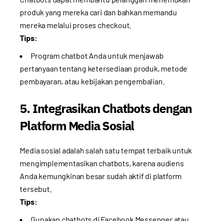
produk yang mereka cari dan bahkan memandu
mereka melalui proses checkout.
Tips:
Program chatbot Anda untuk menjawab
pertanyaan tentang ketersediaan produk, metode
pembayaran, atau kebijakan pengembalian.
5. Integrasikan Chatbots dengan
Platform Media Sosial
Media sosial adalah salah satu tempat terbaik untuk
mengimplementasikan chatbots, karena audiens
Anda kemungkinan besar sudah aktif di platform
tersebut.
Tips:
Gunakan chatbots di Facebook Messenger atau