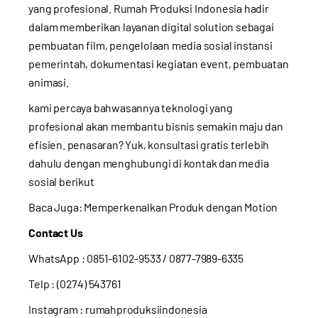
yang profesional. Rumah Produksi Indonesia hadir
dalam memberikan layanan digital solution sebagai
pembuatan film, pengelolaan media sosial instansi
pemerintah, dokumentasi kegiatan event, pembuatan
animasi.
kami percaya bahwasannya teknologi yang
profesional akan membantu bisnis semakin maju dan
efisien. penasaran? Yuk, konsultasi gratis terlebih
dahulu dengan menghubungi di kontak dan media
sosial berikut
Baca Juga:
Memperkenalkan Produk dengan Motion
Contact Us
WhatsApp :
0851-6102-9533
/ 0877-7989-6335
Telp : (0274) 543761
Instagram :
rumahproduksiindonesia