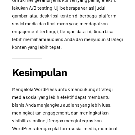
lakukan A/B testing. Uji beberapa variasi judul,
gambar, atau deskripsi konten di berbagai platform
sosial media dan lihat mana yang mendapatkan
engagement tertinggi. Dengan data ini, Anda bisa
lebih memahami audiens Anda dan menyusun strategi
konten yang lebih tepat.
Kesimpulan
Mengelola WordPress untuk mendukung strategi
media sosial yang lebih efektif dapat membantu
bisnis Anda menjangkau audiens yang lebih luas,
meningkatkan engagement, dan meningkatkan
visibilitas online. Dengan mengintegrasikan
WordPress dengan platform sosial media, membuat