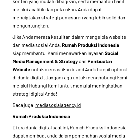
konten yang mudah dibagikan, serta memantau hasil
melalui analitik dan pelacakan, Anda dapat
menciptakan strategi pemasaran yang lebih solid dan
menguntungkan.
Jika Anda merasa kesulitan dalam mengelola website
dan media sosial Anda,
Rumah Produksi Indonesia
siap membantu. Kami menawarkan layanan
Social
Media Management & Strategy
dan
Pembuatan
Website
untuk memastikan brand Anda tampil optimal
di dunia digital. Jangan ragu untuk menghubungi kami
melalui
Hubungi Kami
untuk memulai meningkatkan
strategi digital Anda!
Baca juga:
mediasosialagency.id
Rumah Produksi Indonesia
Di era dunia digital saat ini, Rumah Produksi Indonesia
dapat membuat anda dalam pemenuhan sosial media