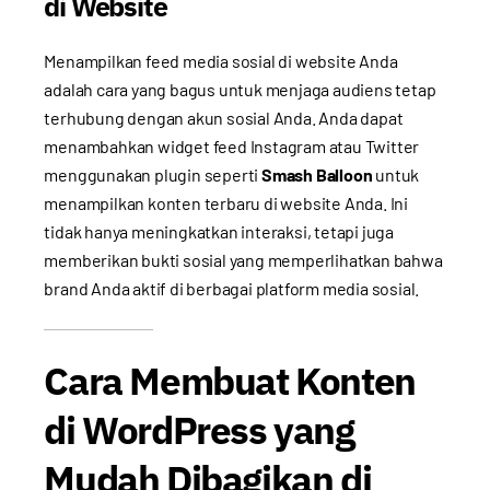
di Website
Menampilkan feed media sosial di website Anda
adalah cara yang bagus untuk menjaga audiens tetap
terhubung dengan akun sosial Anda. Anda dapat
menambahkan widget feed Instagram atau Twitter
menggunakan plugin seperti
Smash Balloon
untuk
menampilkan konten terbaru di website Anda. Ini
tidak hanya meningkatkan interaksi, tetapi juga
memberikan bukti sosial yang memperlihatkan bahwa
brand Anda aktif di berbagai platform media sosial.
Cara Membuat Konten
di WordPress yang
Mudah Dibagikan di