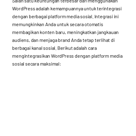
Salah satu keuntungan terbesar dari menggunakan
WordPress adalah kemampuannya untuk terintegrasi
dengan berbagai platform media sosial. Integrasi ini
memungkinkan Anda untuk secara otomatis
membagikan konten baru, meningkatkan jangkauan
audiens, dan menjaga brand Anda tetap terlihat di
berbagai kanal sosial. Berikut adalah cara
mengintegrasikan WordPress dengan platform media
sosial secara maksimal: