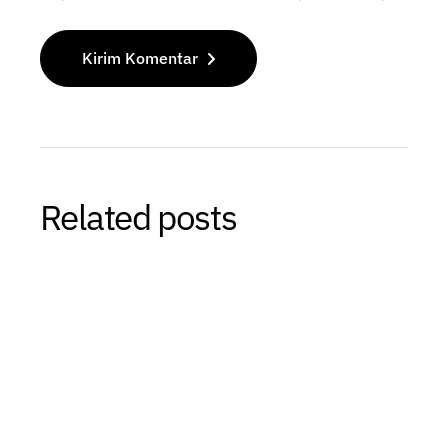
Kirim Komentar
Related posts