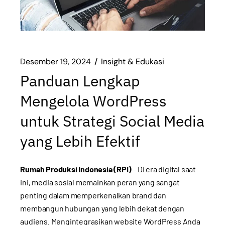
Desember 19, 2024
Insight & Edukasi
Panduan Lengkap
Mengelola WordPress
untuk Strategi Social Media
yang Lebih Efektif
Rumah Produksi Indonesia (RPI)
– Di era digital saat
ini, media sosial memainkan peran yang sangat
penting dalam memperkenalkan brand dan
membangun hubungan yang lebih dekat dengan
audiens. Mengintegrasikan website WordPress Anda