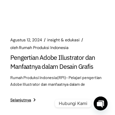
Agustus 12, 2024
insight & edukasi
oleh
Rumah Produksi Indonesia
Pengertian Adobe Illustrator dan
Manfaatnya dalam Desain Grafis
Rumah Produksi Indonesia (RPI) – Pelajari pengertian
Adobe Illustrator dan manfaatnya dalam de
Selanjutnya
Hubungi Kami
Open