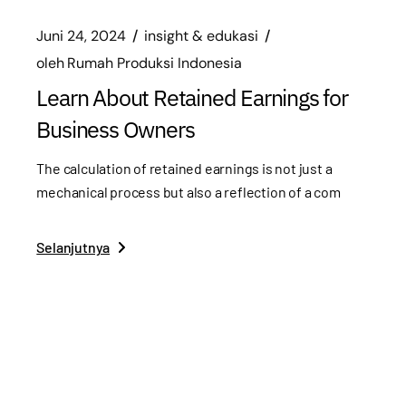
Juni 24, 2024
insight & edukasi
oleh
Rumah Produksi Indonesia
Learn About Retained Earnings for
Business Owners
The calculation of retained earnings is not just a
mechanical process but also a reflection of a com
Selanjutnya