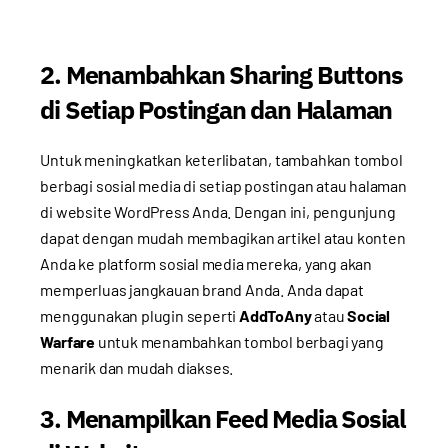
2. Menambahkan Sharing Buttons
di Setiap Postingan dan Halaman
Untuk meningkatkan keterlibatan, tambahkan tombol
berbagi sosial media di setiap postingan atau halaman
di website WordPress Anda. Dengan ini, pengunjung
dapat dengan mudah membagikan artikel atau konten
Anda ke platform sosial media mereka, yang akan
memperluas jangkauan brand Anda. Anda dapat
menggunakan plugin seperti
AddToAny
atau
Social
Warfare
untuk menambahkan tombol berbagi yang
menarik dan mudah diakses.
3. Menampilkan Feed Media Sosial