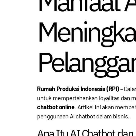
Manfaat A
Meningkat
Pelangga
Rumah Produksi Indonesia (RPI)
– Dala
untuk mempertahankan loyalitas dan m
chatbot online
. Artikel ini akan memba
penggunaan AI chatbot dalam bisnis.
Apa Itu AI Chatbot dan