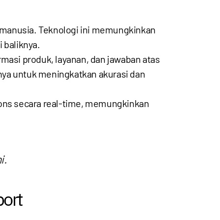
anusia. Teknologi ini memungkinkan
 baliknya.
rmasi produk, layanan, dan jawaban atas
nya untuk meningkatkan akurasi dan
ns secara real-time, memungkinkan
i.
ort