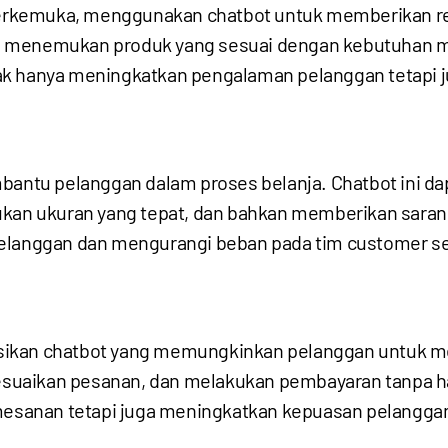
k terkemuka, menggunakan chatbot untuk memberikan 
n menemukan produk yang sesuai dengan kebutuhan m
tidak hanya meningkatkan pengalaman pelanggan tetapi
tu pelanggan dalam proses belanja. Chatbot ini da
n ukuran yang tepat, dan bahkan memberikan saran
pelanggan dan mengurangi beban pada tim customer s
ikan chatbot yang memungkinkan pelanggan untuk mem
uaikan pesanan, dan melakukan pembayaran tanpa haru
sanan tetapi juga meningkatkan kepuasan pelangga