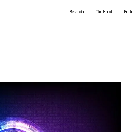
Beranda
Tim Kami
Port