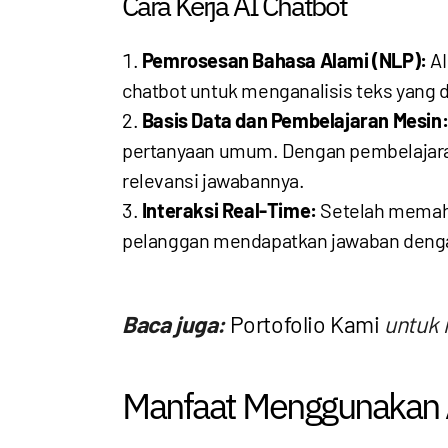
Cara Kerja AI Chatbot
Pemrosesan Bahasa Alami (NLP):
AI
chatbot untuk menganalisis teks yang
Basis Data dan Pembelajaran Mesin
pertanyaan umum. Dengan pembelajaran 
relevansi jawabannya.
Interaksi Real-Time:
Setelah memaha
pelanggan mendapatkan jawaban denga
Baca juga:
Portofolio Kami
untuk 
Manfaat Menggunakan A