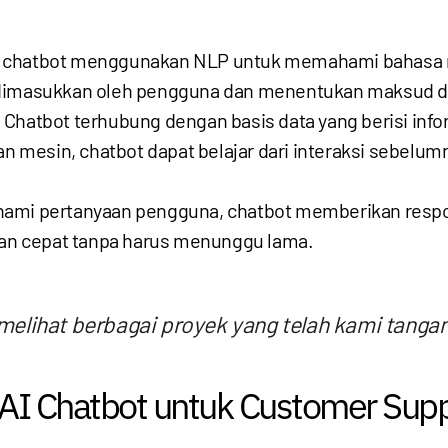
 chatbot menggunakan NLP untuk memahami bahasa m
 dimasukkan oleh pengguna dan menentukan maksud di
:
Chatbot terhubung dengan basis data yang berisi info
mesin, chatbot dapat belajar dari interaksi sebelum
mi pertanyaan pengguna, chatbot memberikan respo
n cepat tanpa harus menunggu lama.
melihat berbagai proyek yang telah kami tangan
I Chatbot untuk Customer Supp