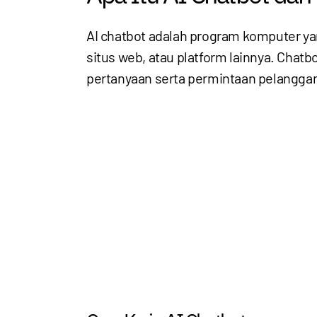
AI chatbot adalah program komputer y
situs web, atau platform lainnya. Cha
pertanyaan serta permintaan pelanggan