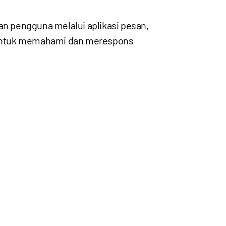
n pengguna melalui aplikasi pesan,
I) untuk memahami dan merespons