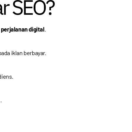
ar SEO?
perjalanan digital
.
da iklan berbayar.
diens.
.