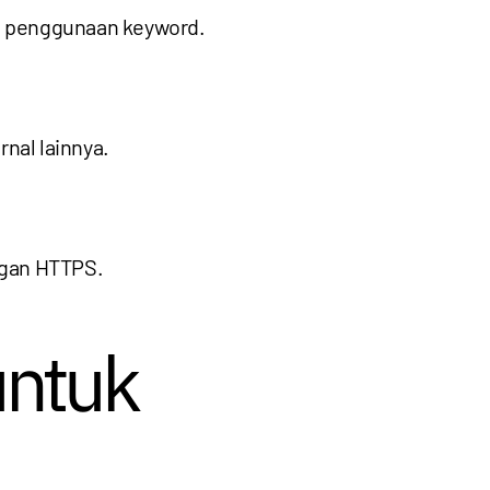
ga penggunaan keyword.
nal lainnya.
engan HTTPS.
untuk