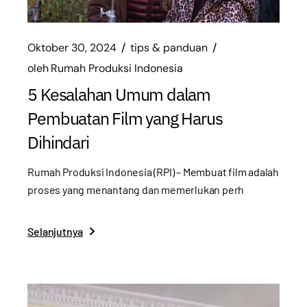
Oktober 30, 2024
tips & panduan
oleh
Rumah Produksi Indonesia
5 Kesalahan Umum dalam
Pembuatan Film yang Harus
Dihindari
Rumah Produksi Indonesia (RPI) – Membuat film adalah
proses yang menantang dan memerlukan perh
Selanjutnya