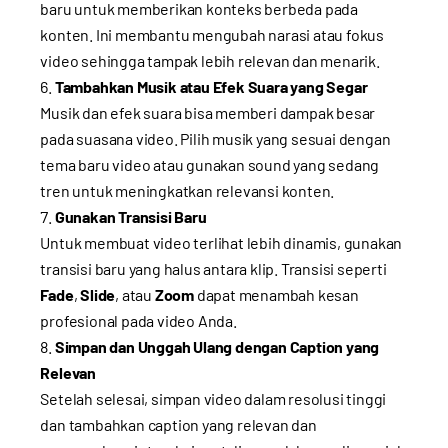
baru untuk memberikan konteks berbeda pada
konten. Ini membantu mengubah narasi atau fokus
video sehingga tampak lebih relevan dan menarik.
Tambahkan Musik atau Efek Suara yang Segar
Musik dan efek suara bisa memberi dampak besar
pada suasana video. Pilih musik yang sesuai dengan
tema baru video atau gunakan sound yang sedang
tren untuk meningkatkan relevansi konten.
Gunakan Transisi Baru
Untuk membuat video terlihat lebih dinamis, gunakan
transisi baru yang halus antara klip. Transisi seperti
Fade
,
Slide
, atau
Zoom
dapat menambah kesan
profesional pada video Anda.
Simpan dan Unggah Ulang dengan Caption yang
Relevan
Setelah selesai, simpan video dalam resolusi tinggi
dan tambahkan caption yang relevan dan