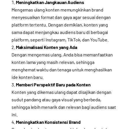
Meningkatkan Jangkauan Audiens
Mengemas ulang konten memungkinkan brand
menyesuaikan format dan gaya agar sesuai dengan
platform tertentu. Dengan demikian, konten yang
sama dapat menjangkau audiens baru di berbagai
platform, seperti Instagram, TikTok, dan YouTube.
Maksimalisasi Konten yang Ada
Dengan mengemas ulang, Anda bisa memanfaatkan
konten lama yang masih relevan, sehingga
menghemat waktu dan tenaga untuk menghasilkan
ide konten baru.
Memberi Perspektif Baru pada Konten
Konten yang dikemas ulang dapat disajikan dengan
sudut pandang atau gaya visual yang berbeda,
sehingga lebih menarik dan relevan bagi audiens saat
ini.
Meningkatkan Konsistensi Brand