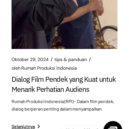
Oktober 29, 2024
tips & panduan
oleh
Rumah Produksi Indonesia
Dialog Film Pendek yang Kuat untuk
Menarik Perhatian Audiens
Rumah Produksi Indonesia (RPI) – Dalam film pendek,
dialog berperan penting dalam menyampaikan
Selanjutnya