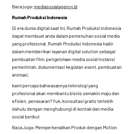
Baca juga:
mediasosialagency.id
Rumah Produksi Indonesia
Di era dunia digital saat ini, Rumah Produksi Indonesia
dapat membuat anda dalam pemenuhan sosial media
yang profesional. Rumah Produksi Indonesia hadir
dalam memberikan layanan digital solution sebagai
pembuatan film, pengelolaan media sosial instansi
pemerintah, dokumentasi kegiatan event, pembuatan
animasi.
kami percaya bahwasannya teknologi yang
profesional akan membantu bisnis semakin maju dan
efisien. penasaran? Yuk, konsultasi gratis terlebih
dahulu dengan menghubungi di kontak dan media
sosial berikut
Baca Juga:
Memperkenalkan Produk dengan Motion