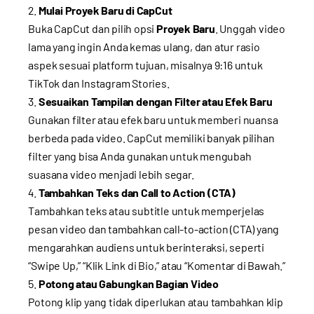
Mulai Proyek Baru di CapCut
Buka CapCut dan pilih opsi
Proyek Baru
. Unggah video
lama yang ingin Anda kemas ulang, dan atur rasio
aspek sesuai platform tujuan, misalnya 9:16 untuk
TikTok dan Instagram Stories.
Sesuaikan Tampilan dengan Filter atau Efek Baru
Gunakan filter atau efek baru untuk memberi nuansa
berbeda pada video. CapCut memiliki banyak pilihan
filter yang bisa Anda gunakan untuk mengubah
suasana video menjadi lebih segar.
Tambahkan Teks dan Call to Action (CTA)
Tambahkan teks atau subtitle untuk memperjelas
pesan video dan tambahkan call-to-action (CTA) yang
mengarahkan audiens untuk berinteraksi, seperti
“Swipe Up,” “Klik Link di Bio,” atau “Komentar di Bawah.”
Potong atau Gabungkan Bagian Video
Potong klip yang tidak diperlukan atau tambahkan klip