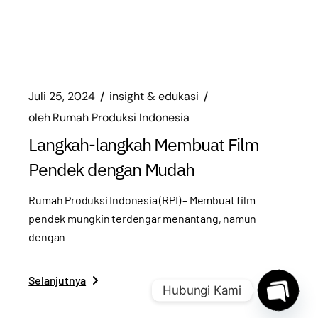
Juli 25, 2024
insight & edukasi
oleh
Rumah Produksi Indonesia
Langkah-langkah Membuat Film
Pendek dengan Mudah
Rumah Produksi Indonesia (RPI) – Membuat film
pendek mungkin terdengar menantang, namun
dengan
Selanjutnya
Hubungi Kami
O
p
e
n
c
h
at