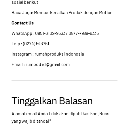
sosial berikut
Baca Juga:
Memperkenalkan Produk dengan Motion
Contact Us
WhatsApp :
0851-6102-9533
/ 0877-7989-6335
Telp : (0274) 543761
Instagram :
rumahproduksiindonesia
Email : rumpod.id@gmail.com
Tinggalkan Balasan
Alamat email Anda tidak akan dipublikasikan.
Ruas
yang wajib ditandai
*