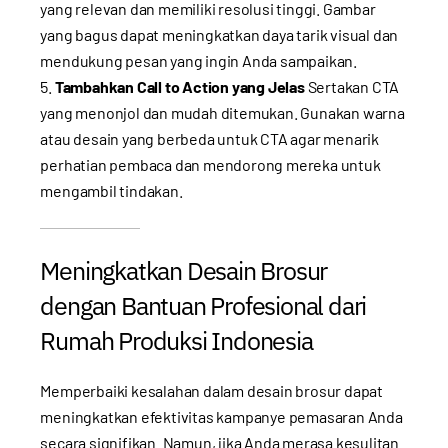
yang relevan dan memiliki resolusi tinggi. Gambar
yang bagus dapat meningkatkan daya tarik visual dan
mendukung pesan yang ingin Anda sampaikan.
Tambahkan Call to Action yang Jelas
Sertakan CTA
yang menonjol dan mudah ditemukan. Gunakan warna
atau desain yang berbeda untuk CTA agar menarik
perhatian pembaca dan mendorong mereka untuk
mengambil tindakan.
Meningkatkan Desain Brosur
dengan Bantuan Profesional dari
Rumah Produksi Indonesia
Memperbaiki kesalahan dalam desain brosur dapat
meningkatkan efektivitas kampanye pemasaran Anda
secara signifikan. Namun, jika Anda merasa kesulitan