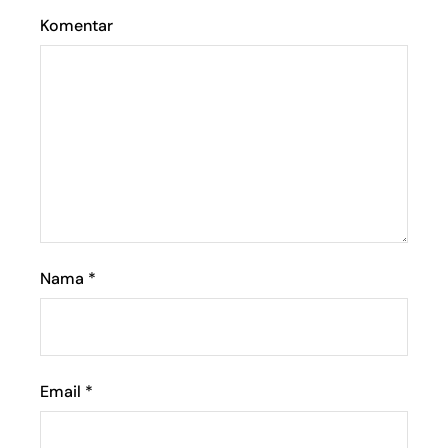
Komentar
Nama
*
Email
*