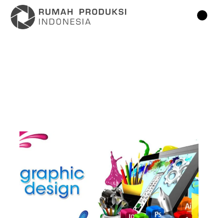
Lompat
ke
konten