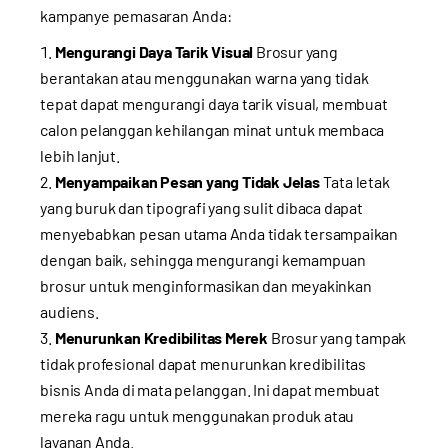
kampanye pemasaran Anda:
Mengurangi Daya Tarik Visual
Brosur yang
berantakan atau menggunakan warna yang tidak
tepat dapat mengurangi daya tarik visual, membuat
calon pelanggan kehilangan minat untuk membaca
lebih lanjut.
Menyampaikan Pesan yang Tidak Jelas
Tata letak
yang buruk dan tipografi yang sulit dibaca dapat
menyebabkan pesan utama Anda tidak tersampaikan
dengan baik, sehingga mengurangi kemampuan
brosur untuk menginformasikan dan meyakinkan
audiens.
Menurunkan Kredibilitas Merek
Brosur yang tampak
tidak profesional dapat menurunkan kredibilitas
bisnis Anda di mata pelanggan. Ini dapat membuat
mereka ragu untuk menggunakan produk atau
layanan Anda.