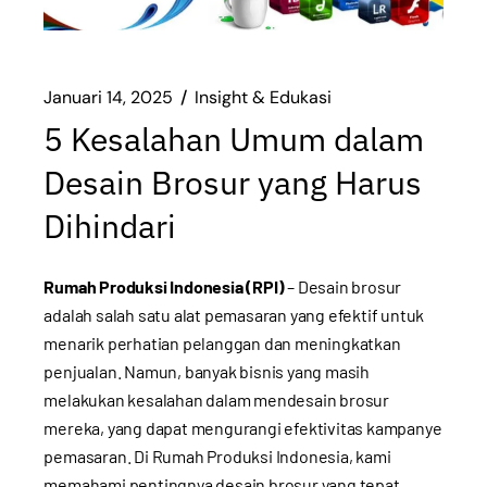
Januari 14, 2025
Insight & Edukasi
5 Kesalahan Umum dalam
Desain Brosur yang Harus
Dihindari
Rumah Produksi Indonesia (RPI)
– Desain brosur
adalah salah satu alat pemasaran yang efektif untuk
menarik perhatian pelanggan dan meningkatkan
penjualan. Namun, banyak bisnis yang masih
melakukan kesalahan dalam mendesain brosur
mereka, yang dapat mengurangi efektivitas kampanye
pemasaran. Di Rumah Produksi Indonesia, kami
memahami pentingnya desain brosur yang tepat