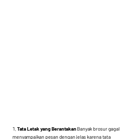
Tata Letak yang Berantakan
Banyak brosur gagal
menyampaikan pesan dengan jelas karena tata