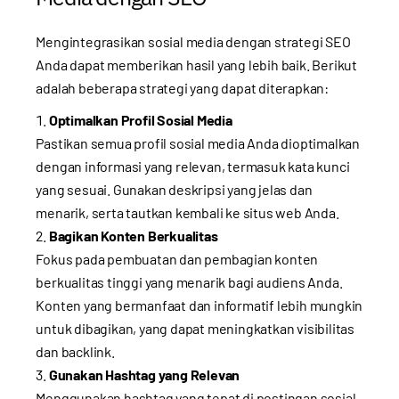
Mengintegrasikan sosial media dengan strategi SEO
Anda dapat memberikan hasil yang lebih baik. Berikut
adalah beberapa strategi yang dapat diterapkan:
Optimalkan Profil Sosial Media
Pastikan semua profil sosial media Anda dioptimalkan
dengan informasi yang relevan, termasuk kata kunci
yang sesuai. Gunakan deskripsi yang jelas dan
menarik, serta tautkan kembali ke situs web Anda.
Bagikan Konten Berkualitas
Fokus pada pembuatan dan pembagian konten
berkualitas tinggi yang menarik bagi audiens Anda.
Konten yang bermanfaat dan informatif lebih mungkin
untuk dibagikan, yang dapat meningkatkan visibilitas
dan backlink.
Gunakan Hashtag yang Relevan
Menggunakan hashtag yang tepat di postingan sosial