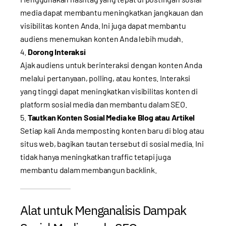
media dapat membantu meningkatkan jangkauan dan
visibilitas konten Anda. Ini juga dapat membantu
audiens menemukan konten Anda lebih mudah.
Dorong Interaksi
Ajak audiens untuk berinteraksi dengan konten Anda
melalui pertanyaan, polling, atau kontes. Interaksi
yang tinggi dapat meningkatkan visibilitas konten di
platform sosial media dan membantu dalam SEO.
Tautkan Konten Sosial Media ke Blog atau Artikel
Setiap kali Anda memposting konten baru di blog atau
situs web, bagikan tautan tersebut di sosial media. Ini
tidak hanya meningkatkan traffic tetapi juga
membantu dalam membangun backlink.
Alat untuk Menganalisis Dampak