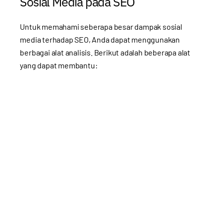
Sosial Media pada SEO
Untuk memahami seberapa besar dampak sosial
media terhadap SEO, Anda dapat menggunakan
berbagai alat analisis. Berikut adalah beberapa alat
yang dapat membantu: