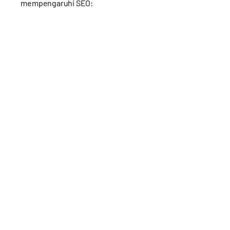
mempengaruhi SEO: