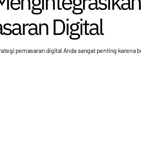
Mengintegrasika
aran Digital
ategi pemasaran digital Anda sangat penting karena b