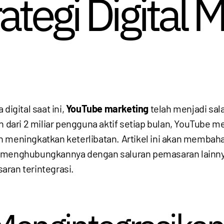
tegi Digital 
a digital saat ini,
YouTube marketing
telah menjadi sa
ih dari 2 miliar pengguna aktif setiap bulan, YouTube
n meningkatkan keterlibatan. Artikel ini akan memba
 menghubungkannya dengan saluran pemasaran lainnya,
aran terintegrasi.