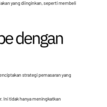
akan yang diinginkan, seperti membeli
be dengan
enciptakan strategi pemasaran yang
r. Ini tidak hanya meningkatkan