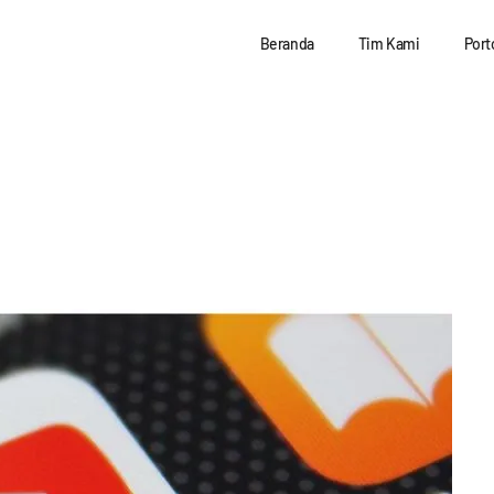
Beranda
Tim Kami
Port