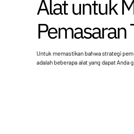
Alat untuk M
Pemasaran T
Untuk memastikan bahwa strategi pemas
adalah beberapa alat yang dapat Anda 