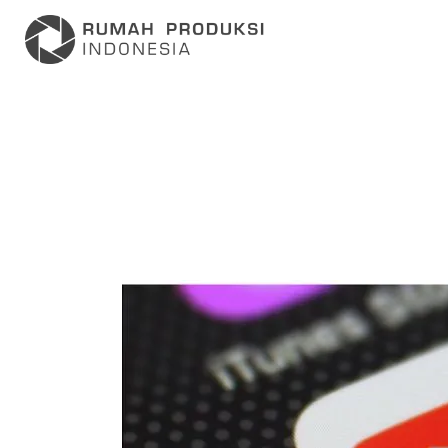
Lompat
ke
konten