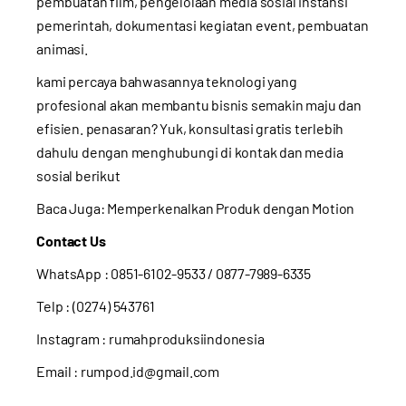
pembuatan film, pengelolaan media sosial instansi
pemerintah, dokumentasi kegiatan event, pembuatan
animasi.
kami percaya bahwasannya teknologi yang
profesional akan membantu bisnis semakin maju dan
efisien. penasaran? Yuk, konsultasi gratis terlebih
dahulu dengan menghubungi di kontak dan media
sosial berikut
Baca Juga:
Memperkenalkan Produk dengan Motion
Contact Us
WhatsApp :
0851-6102-9533
/ 0877-7989-6335
Telp : (0274) 543761
Instagram :
rumahproduksiindonesia
Email : rumpod.id@gmail.com