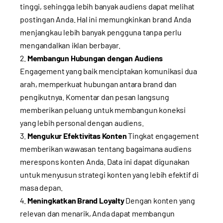
tinggi, sehingga lebih banyak audiens dapat melihat
postingan Anda. Hal ini memungkinkan brand Anda
menjangkau lebih banyak pengguna tanpa perlu
mengandalkan iklan berbayar.
Membangun Hubungan dengan Audiens
Engagement yang baik menciptakan komunikasi dua
arah, memperkuat hubungan antara brand dan
pengikutnya. Komentar dan pesan langsung
memberikan peluang untuk membangun koneksi
yang lebih personal dengan audiens.
Mengukur Efektivitas Konten
Tingkat engagement
memberikan wawasan tentang bagaimana audiens
merespons konten Anda. Data ini dapat digunakan
untuk menyusun strategi konten yang lebih efektif di
masa depan.
Meningkatkan Brand Loyalty
Dengan konten yang
relevan dan menarik, Anda dapat membangun