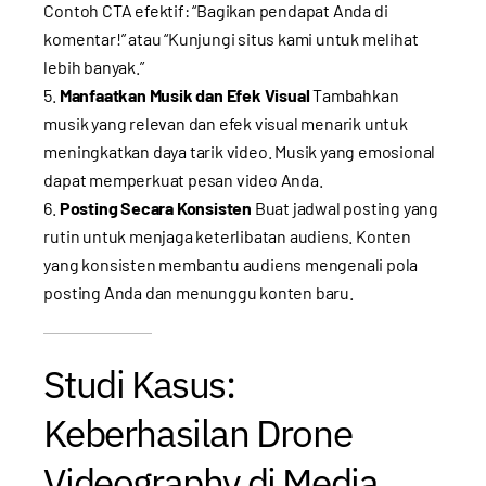
Contoh CTA efektif: “Bagikan pendapat Anda di
komentar!” atau “Kunjungi situs kami untuk melihat
lebih banyak.”
Manfaatkan Musik dan Efek Visual
Tambahkan
musik yang relevan dan efek visual menarik untuk
meningkatkan daya tarik video. Musik yang emosional
dapat memperkuat pesan video Anda.
Posting Secara Konsisten
Buat jadwal posting yang
rutin untuk menjaga keterlibatan audiens. Konten
yang konsisten membantu audiens mengenali pola
posting Anda dan menunggu konten baru.
Studi Kasus:
Keberhasilan Drone
Videography di Media