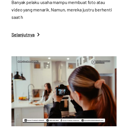
Banyak pelaku usaha mampu membuat foto atau
video yang menarik. Namun, mereka justru berhenti
saat h
Selanjutnya