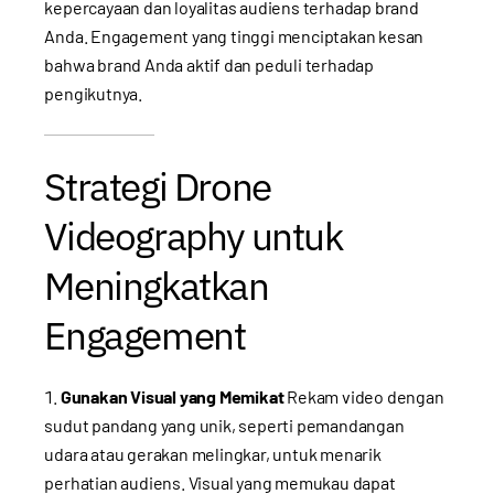
kepercayaan dan loyalitas audiens terhadap brand
Anda. Engagement yang tinggi menciptakan kesan
bahwa brand Anda aktif dan peduli terhadap
pengikutnya.
Strategi Drone
Videography untuk
Meningkatkan
Engagement
Gunakan Visual yang Memikat
Rekam video dengan
sudut pandang yang unik, seperti pemandangan
udara atau gerakan melingkar, untuk menarik
perhatian audiens. Visual yang memukau dapat