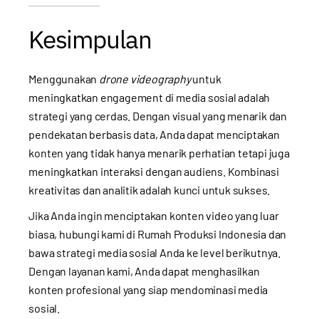
Kesimpulan
Menggunakan
drone videography
untuk
meningkatkan engagement di media sosial adalah
strategi yang cerdas. Dengan visual yang menarik dan
pendekatan berbasis data, Anda dapat menciptakan
konten yang tidak hanya menarik perhatian tetapi juga
meningkatkan interaksi dengan audiens. Kombinasi
kreativitas dan analitik adalah kunci untuk sukses.
Jika Anda ingin menciptakan konten video yang luar
biasa, hubungi kami di
Rumah Produksi Indonesia
dan
bawa strategi media sosial Anda ke level berikutnya.
Dengan layanan kami, Anda dapat menghasilkan
konten profesional yang siap mendominasi media
sosial.