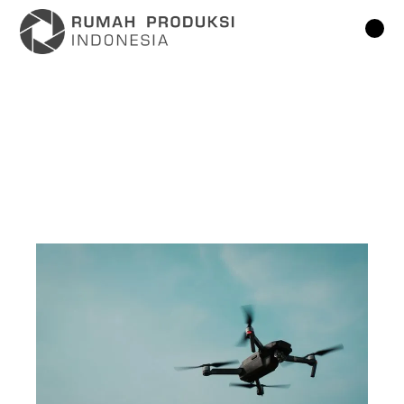
Lompat
ke
konten