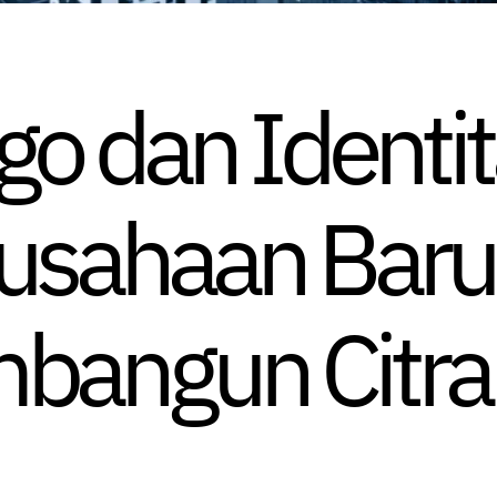
i
go dan Identit
usahaan Baru: 
bangun Citra