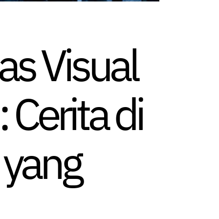
as Visual
Cerita di
 yang