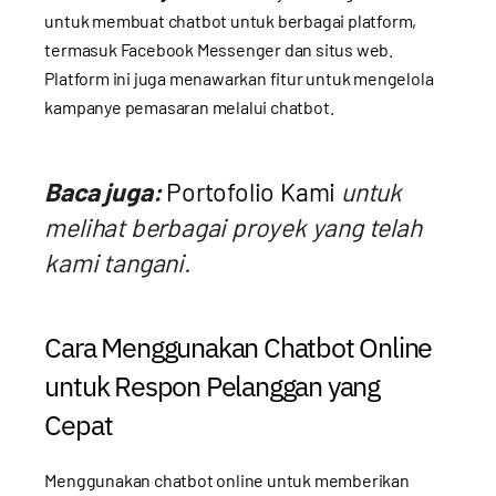
untuk membuat chatbot untuk berbagai platform,
termasuk Facebook Messenger dan situs web.
Platform ini juga menawarkan fitur untuk mengelola
kampanye pemasaran melalui chatbot.
Baca juga:
Portofolio Kami
untuk
melihat berbagai proyek yang telah
kami tangani.
Cara Menggunakan Chatbot Online
untuk Respon Pelanggan yang
Cepat
Menggunakan chatbot online untuk memberikan