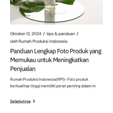
Oktober 12, 2024
tips & panduan
oleh
Rumah Produksi Indonesia
Panduan Lengkap Foto Produk yang
Memukau untuk Meningkatkan
Penjualan
Rumah Produksi Indonesia (RPI) – Foto produk
berkualitas tinggi memiliki peran penting dalam m
Selanjutnya