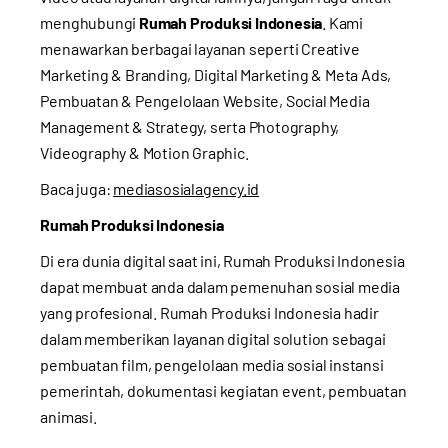
menghubungi
Rumah Produksi Indonesia
. Kami
menawarkan berbagai layanan seperti Creative
Marketing & Branding, Digital Marketing & Meta Ads,
Pembuatan & Pengelolaan Website, Social Media
Management & Strategy, serta Photography,
Videography & Motion Graphic.
Baca juga:
mediasosialagency.id
Rumah Produksi Indonesia
Di era dunia digital saat ini, Rumah Produksi Indonesia
dapat membuat anda dalam pemenuhan sosial media
yang profesional. Rumah Produksi Indonesia hadir
dalam memberikan layanan digital solution sebagai
pembuatan film, pengelolaan media sosial instansi
pemerintah, dokumentasi kegiatan event, pembuatan
animasi.