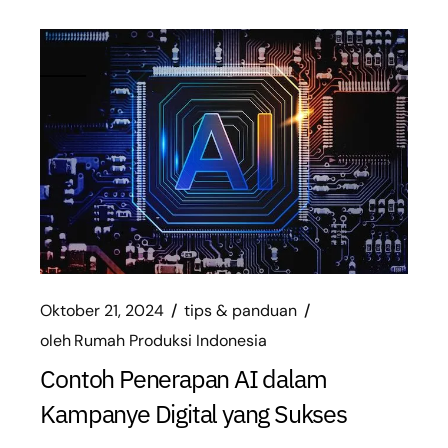
Oktober 21, 2024
tips & panduan
oleh
Rumah Produksi Indonesia
Contoh Penerapan AI dalam
Kampanye Digital yang Sukses