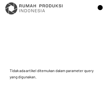
Lompat
ke
konten
Tidak ada artikel ditemukan dalam parameter query
yang digunakan.