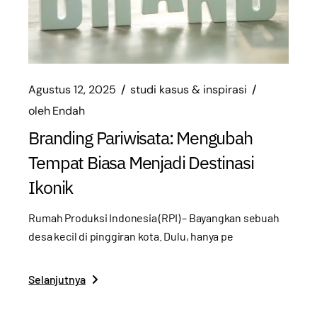
Agustus 12, 2025
studi kasus & inspirasi
oleh
Endah
Branding Pariwisata: Mengubah
Tempat Biasa Menjadi Destinasi
Ikonik
Rumah Produksi Indonesia (RPI) – Bayangkan sebuah
desa kecil di pinggiran kota. Dulu, hanya pe
Selanjutnya