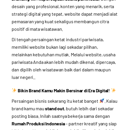
desain yang profesional, konten yang menarik, serta
strategi digital yang tepat, website dapat menjadi alat
pemasaran yang kuat sekaligus membangun citra
positif di mata wisatawan.
Di tengah persaingan ketat industri pariwisata,
memiliki website bukan lagi sekadar pilihan,
melainkan kebutuhan mutlak. Melalui website, usaha
pariwisata Anda akan lebih mudah dikenal, dipercaya,
dan dipilih oleh wisatawan baik dari dalam maupun
luar negeri..
Bikin Brand Kamu Makin Bersinar di Era Digital!
Persaingan bisnis sekarang itu ketat banget
. Kalau
brand kamu mau
stand out
, butuh lebih dari sekadar
posting biasa. Inilah saatnya bekerja sama dengan
Rumah Produksi Indonesia
– partner kreatif yang siap