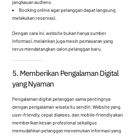
jangkauan audiens.
Booking online agar pelanggan dapat langsung
melakukan reservasi.
Dengan cara ini, website bukan hanya sumber
informasi, melainkan juga mesin pemasaran yang
terus mendatangkan calon pelanggan baru.
5. Memberikan Pengalaman Digital
yang Nyaman
Pengalaman digital pelanggan sama pentingnya
dengan pengalaman wisata itu sendiri. Website yang
user-friendly, cepat diakses, dan mobile-friendly akan
memberikan kesan profesional sekaligus
memudahkan pelanggan menemukan informasi yang