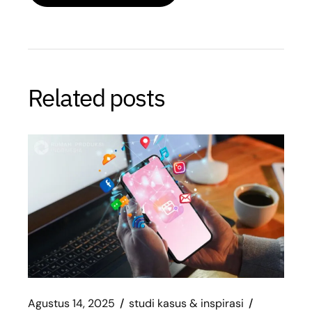
Related posts
Agustus 14, 2025
studi kasus & inspirasi