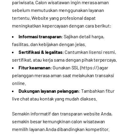
pariwisata. Calon wisatawan ingin merasa aman
sebelum memutuskan menggunakan layanan
tertentu. Website yang profesional dapat
meningkatkan kepercayaan dengan cara berikut:
Informasi transparan
: Sajikan detail harga,
fasilitas, dan kebijakan dengan jelas.
Sertifikasi & legalitas
: Cantumkan lisensi resmi,
sertifikat, atau kerja sama dengan pihak terpercaya.
Fitur keamanan
: Gunakan SSL (https://) agar
pelanggan merasa aman saat melakukan transaksi
online.
Dukungan layanan pelanggan
: Tambahkan fitur
live chat atau kontak yang mudah diakses.
Semakin informatif dan transparan website Anda,
semakin besar kemungkinan calon wisatawan
memilih layanan Anda dibandingkan kompetitor.