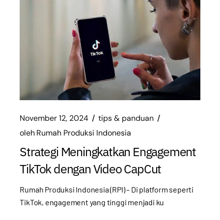
November 12, 2024
tips & panduan
oleh
Rumah Produksi Indonesia
Strategi Meningkatkan Engagement
TikTok dengan Video CapCut
Rumah Produksi Indonesia (RPI) – Di platform seperti
TikTok, engagement yang tinggi menjadi ku