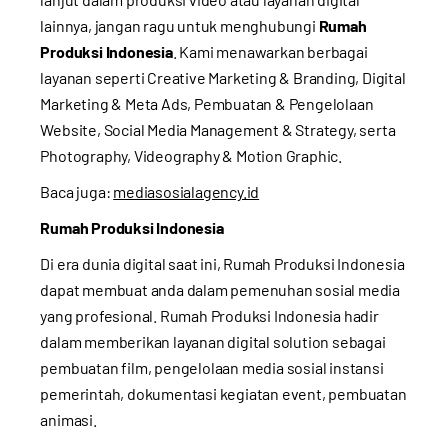
lainnya, jangan ragu untuk menghubungi
Rumah
Produksi Indonesia
. Kami menawarkan berbagai
layanan seperti Creative Marketing & Branding, Digital
Marketing & Meta Ads, Pembuatan & Pengelolaan
Website, Social Media Management & Strategy, serta
Photography, Videography & Motion Graphic.
Baca juga:
mediasosialagency.id
Rumah Produksi Indonesia
Di era dunia digital saat ini, Rumah Produksi Indonesia
dapat membuat anda dalam pemenuhan sosial media
yang profesional. Rumah Produksi Indonesia hadir
dalam memberikan layanan digital solution sebagai
pembuatan film, pengelolaan media sosial instansi
pemerintah, dokumentasi kegiatan event, pembuatan
animasi.