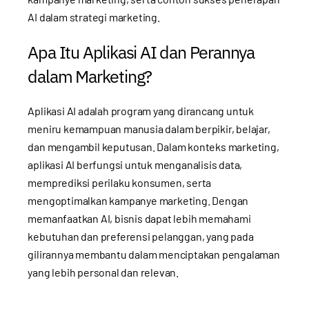
AI dalam strategi marketing.
Apa Itu Aplikasi AI dan Perannya
dalam Marketing?
Aplikasi AI adalah program yang dirancang untuk
meniru kemampuan manusia dalam berpikir, belajar,
dan mengambil keputusan. Dalam konteks marketing,
aplikasi AI berfungsi untuk menganalisis data,
memprediksi perilaku konsumen, serta
mengoptimalkan kampanye marketing. Dengan
memanfaatkan AI, bisnis dapat lebih memahami
kebutuhan dan preferensi pelanggan, yang pada
gilirannya membantu dalam menciptakan pengalaman
yang lebih personal dan relevan.