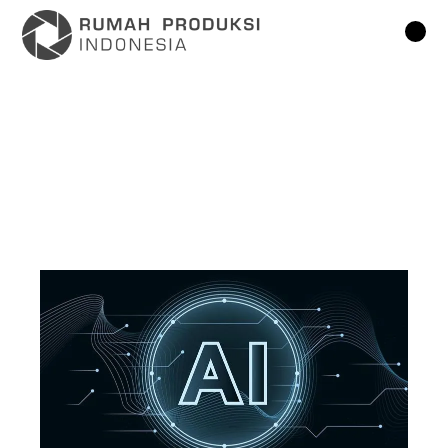
Lompat
ke
konten