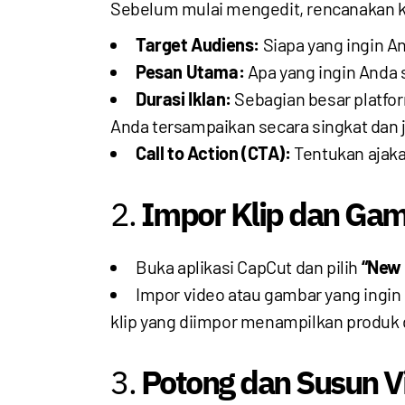
Sebelum mulai mengedit, rencanakan ko
Target Audiens:
Siapa yang ingin An
Pesan Utama:
Apa yang ingin Anda 
Durasi Iklan:
Sebagian besar platfor
Anda tersampaikan secara singkat dan j
Call to Action (CTA):
Tentukan ajakan
2.
Impor Klip dan Gam
Buka aplikasi CapCut dan pilih
“New 
Impor video atau gambar yang ingin 
klip yang diimpor menampilkan produk 
3.
Potong dan Susun V