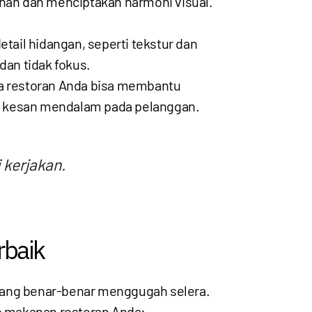
an dan menciptakan harmoni visual.
ail hidangan, seperti tekstur dan
an tidak fokus.
a restoran Anda bisa membantu
an kesan mendalam pada pelanggan.
 kerjakan.
rbaik
 yang benar-benar menggugah selera.
o makanan restoran Anda: