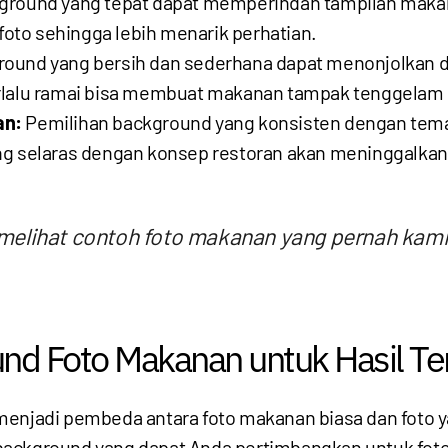
round yang tepat dapat memperindah tampilan makan
 foto sehingga lebih menarik perhatian.
ound yang bersih dan sederhana dapat menonjolkan det
rlalu ramai bisa membuat makanan tampak tenggelam d
an:
Pemilihan background yang konsisten dengan tem
ang selaras dengan konsep restoran akan meninggalk
melihat contoh foto makanan yang pernah kami
d Foto Makanan untuk Hasil Te
 menjadi pembeda antara foto makanan biasa dan foto
background yang dapat Anda pertimbangkan untuk fot