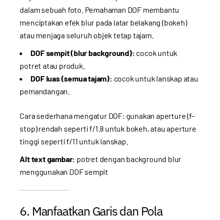
dalam sebuah foto. Pemahaman DOF membantu
menciptakan efek blur pada latar belakang (bokeh)
atau menjaga seluruh objek tetap tajam.
DOF sempit (blur background):
cocok untuk
potret atau produk.
DOF luas (semua tajam):
cocok untuk lanskap atau
pemandangan.
Cara sederhana mengatur DOF: gunakan aperture (f-
stop) rendah seperti f/1.8 untuk bokeh, atau aperture
tinggi seperti f/11 untuk lanskap.
Alt text gambar:
potret dengan background blur
menggunakan DOF sempit
6. Manfaatkan Garis dan Pola