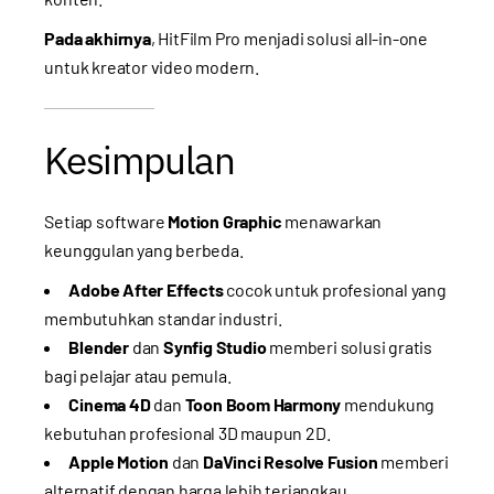
Pada akhirnya
, HitFilm Pro menjadi solusi all-in-one
untuk kreator video modern.
Kesimpulan
Setiap software
Motion Graphic
menawarkan
keunggulan yang berbeda.
Adobe After Effects
cocok untuk profesional yang
membutuhkan standar industri.
Blender
dan
Synfig Studio
memberi solusi gratis
bagi pelajar atau pemula.
Cinema 4D
dan
Toon Boom Harmony
mendukung
kebutuhan profesional 3D maupun 2D.
Apple Motion
dan
DaVinci Resolve Fusion
memberi
alternatif dengan harga lebih terjangkau.