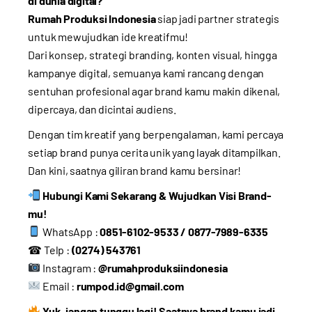
di dunia digital?
Rumah Produksi Indonesia
siap jadi partner strategis
untuk mewujudkan ide kreatifmu!
Dari konsep, strategi branding, konten visual, hingga
kampanye digital, semuanya kami rancang dengan
sentuhan profesional agar brand kamu makin dikenal,
dipercaya, dan dicintai audiens.
Dengan tim kreatif yang berpengalaman, kami percaya
setiap brand punya cerita unik yang layak ditampilkan.
Dan kini, saatnya giliran brand kamu bersinar!
Hubungi Kami Sekarang & Wujudkan Visi Brand-
mu!
WhatsApp :
0851-6102-9533 / 0877-7989-6335
☎ Telp :
(0274) 543761
Instagram :
@rumahproduksiindonesia
Email :
rumpod.id@gmail.com
Yuk, jangan tunggu lagi! Saatnya brand kamu jadi