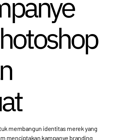
ampanye
Photoshop
n
uat
untuk membangun identitas merek yang
lam menciptakan kampanye branding