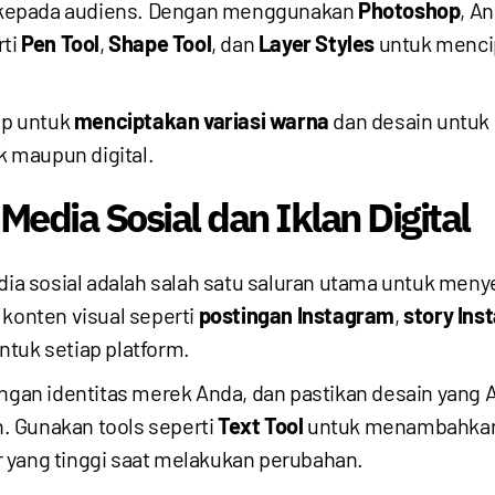
 kepada audiens. Dengan menggunakan
Photoshop
, A
rti
Pen Tool
,
Shape Tool
, dan
Layer Styles
untuk menci
op untuk
menciptakan variasi warna
dan desain untuk
ak maupun digital.
Media Sosial dan Iklan Digital
a sosial adalah salah satu saluran utama untuk men
onten visual seperti
postingan Instagram
,
story Ins
ntuk setiap platform.
engan identitas merek Anda, dan pastikan desain yang
. Gunakan tools seperti
Text Tool
untuk menambahkan 
 yang tinggi saat melakukan perubahan.