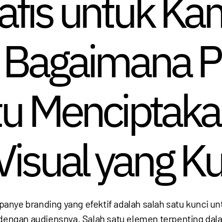
afis untuk K
: Bagaimana 
 Menciptaka
Visual yang K
anye branding yang efektif adalah salah satu kunci 
engan audiensnya. Salah satu elemen terpenting da