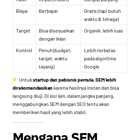
Biaya
Berbayar
Gratis (tapi butuh
waktu & tenaga)
Target
Bisa disesuaikan
Organik, lebih luas
dengan iklan
Kontrol
Penuh (budget,
Lebih terbatas
target, waktu
pada algoritma
tayang)
Google
Untuk
startup dan pebisnis pemula
,
SEM lebih
direkomendasikan
karena hasilnya instan dan bisa
langsung diuji. Di sisi lain, dalam jangka panjang,
menggabungkan SEM dengan SEO tentu akan
memberikan hasil yang lebih stabil.
Mengapa SEM